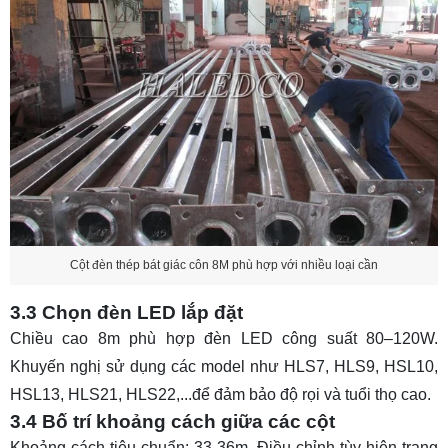
Cột đèn thép bát giác côn 8M phù hợp với nhiều loại cần
3.3 Chọn đèn LED lắp đặt
Chiều cao 8m phù hợp đèn LED công suất 80–120W.
Khuyến nghị sử dụng các model như HLS7, HLS9, HSL10,
HSL13, HLS21, HLS22,...để đảm bảo độ rọi và tuổi thọ cao.
3.4 Bố trí khoảng cách giữa các cột
Khoảng cách tiêu chuẩn: 33-36m. Điều chỉnh tùy hiện trạng