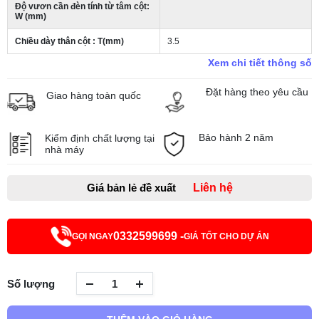
Độ vươn cần đèn tính từ tâm cột:
W (mm)
Chiều dày thân cột : T(mm)
3.5
Xem chi tiết thông số
Đặt hàng theo yêu cầu
Giao hàng toàn quốc
Bảo hành 2 năm
Kiểm định chất lượng tại
nhà máy
Giá bản lẻ đề xuất
Liên hệ
0332599699 -
GỌI NGAY
GIÁ TỐT CHO DỰ ÁN
Số lượng