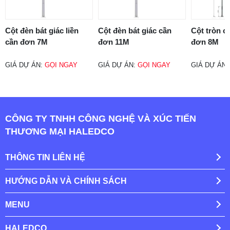
Cột đèn bát giác liền
Cột đèn bát giác cần
Cột tròn c
cần đơn 7M
đơn 11M
đơn 8M
GIÁ DỰ ÁN:
GỌI NGAY
GIÁ DỰ ÁN:
GỌI NGAY
GIÁ DỰ ÁN
CÔNG TY TNHH CÔNG NGHỆ VÀ XÚC TIẾN
THƯƠNG MẠI HALEDCO
THÔNG TIN LIÊN HỆ
HƯỚNG DẪN VÀ CHÍNH SÁCH
MENU
HALEDCO