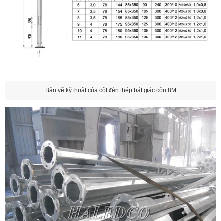
Bản vẽ kỹ thuật của cột đèn thép bát giác côn 8M