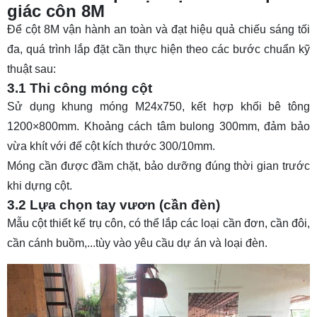
giác côn 8M
Để cột 8M vận hành an toàn và đạt hiệu quả chiếu sáng tối
đa, quá trình lắp đặt cần thực hiện theo các bước chuẩn kỹ
thuật sau:
3.1 Thi công móng cột
Sử dụng khung móng M24x750, kết hợp khối bê tông
1200×800mm. Khoảng cách tâm bulong 300mm, đảm bảo
vừa khít với đế cột kích thước 300/10mm.
Móng cần được đầm chặt, bảo dưỡng đúng thời gian trước
khi dựng cột.
3.2 Lựa chọn tay vươn (cần đèn)
Mẫu cột thiết kế trụ côn, có thể lắp các loại cần đơn, cần đôi,
cần cánh buồm,...tùy vào yêu cầu dự án và loại đèn.