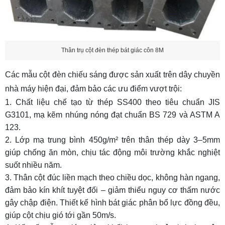
Thân trụ cột đèn thép bát giác côn 8M
Các mẫu cột đèn chiếu sáng
được sản xuất trên dây chuyền
nhà máy hiện đại, đảm bảo các ưu điểm vượt trội:
Chất liệu chế tạo từ thép SS400 theo tiêu chuẩn JIS
G3101, mạ kẽm nhúng nóng đạt chuẩn BS 729 và ASTM A
123.
Lớp mạ trung bình 450g/m² trên thân thép dày 3–5mm
giúp chống ăn mòn, chịu tác động môi trường khắc nghiệt
suốt nhiều năm.
Thân cột đúc liền mạch theo chiều dọc, không hàn ngang,
đảm bảo kín khít tuyệt đối – giảm thiểu nguy cơ thấm nước
gây chập điện. Thiết kế hình bát giác phân bổ lực đồng đều,
giúp cột chịu gió tới gần 50m/s.