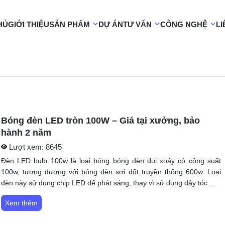
HỦ
GIỚI THIỆU
SẢN PHẨM
DỰ ÁN
TƯ VẤN
CÔNG NGHỆ
LI
Bóng đèn LED tròn 100W – Giá tại xưởng, bảo
hành 2 năm
Lượt xem:
8645
Đèn LED bulb 100w là loại bóng bóng đèn đui xoáy có công suất
100w, tương đương với bóng đèn sợi đốt truyền thống 600w. Loại
đèn này sử dụng chip LED để phát sáng, thay vì sử dụng dây tóc ...
Xem thêm