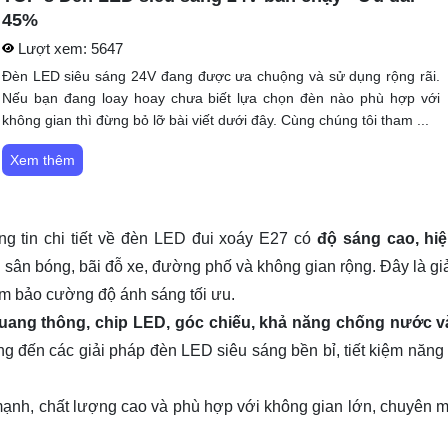
45%
Lượt xem:
5647
Đèn LED siêu sáng 24V đang được ưa chuộng và sử dụng rộng rãi.
Nếu bạn đang loay hoay chưa biết lựa chọn đèn nào phù hợp với
không gian thì đừng bỏ lỡ bài viết dưới đây. Cùng chúng tôi tham ...
Xem thêm
 tin chi tiết về
đèn LED đui xoáy E27
có
độ sáng cao, hiệ
 sân bóng, bãi đỗ xe, đường phố và không gian rộng. Đây là gi
đảm bảo cường độ ánh sáng tối ưu.
quang thông, chip LED, góc chiếu, khả năng chống nước v
g đến các giải pháp đèn LED siêu sáng bền bỉ, tiết kiệm năng
nh, chất lượng cao và phù hợp với không gian lớn, chuyên 