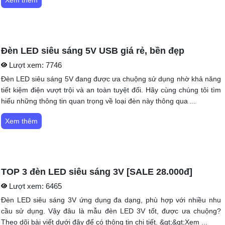
Xem thêm
Đèn LED siêu sáng 5V USB giá rẻ, bền đẹp
Lượt xem:
7746
Đèn LED siêu sáng 5V đang được ưa chuộng sử dụng nhờ khả năng
tiết kiệm điện vượt trội và an toàn tuyệt đối. Hãy cùng chúng tôi tìm
hiểu những thông tin quan trọng về loại đèn này thông qua ...
Xem thêm
TOP 3 đèn LED siêu sáng 3V [SALE 28.000đ]
Lượt xem:
6465
Đèn LED siêu sáng 3V ứng dụng đa dạng, phù hợp với nhiều nhu
cầu sử dụng. Vậy đâu là mẫu đèn LED 3V tốt, được ưa chuộng?
Theo dõi bài viết dưới đây để có thông tin chi tiết. &gt;&gt;Xem ...