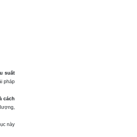
u suất
ải pháp
à cách
 lượng,
mục này