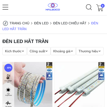
0
TRANG CHỦ
ĐÈN LED
ĐÈN LED CHIẾU HẮT
ĐÈN
LED HẮT TRẦN
ĐÈN LED HẮT TRẦN
Kích thước
Công suất
Khoảng giá
Thương hiệu
- 40%