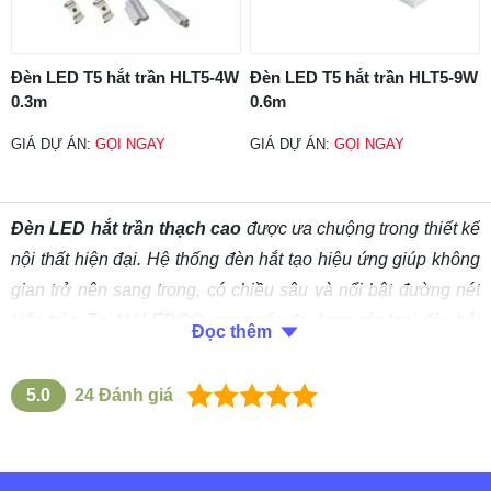
Đèn LED T5 hắt trần HLT5-4W
Đèn LED T5 hắt trần HLT5-9W
0.3m
0.6m
GIÁ DỰ ÁN:
GỌI NGAY
GIÁ DỰ ÁN:
GỌI NGAY
Đèn LED hắt trần thạch cao
được ưa chuộng trong thiết kế
nội thất hiện đại. Hệ thống đèn hắt tạo hiệu ứng giúp không
gian trở nên sang trọng, có chiều sâu và nổi bật đường nét
kiến trúc. Tại HALEDCO, cung cấp đa dạng các loại đèn hắt
Đọc thêm
trần như LED dây 12V/220V, đèn tuýp T5/T8, LED thanh
nhôm định hình… phù hợp từ nhà ở, căn hộ đến khách sạn,
5.0
24
Đánh giá
showroom và công trình cao cấp.
Mục lục