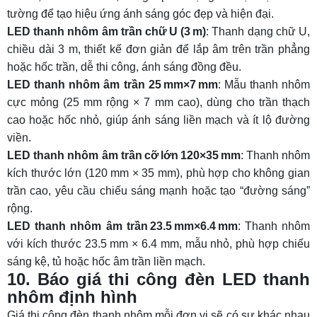
tường để tạo hiệu ứng ánh sáng góc đẹp và hiện đại.
LED thanh nhôm âm trần chữ U (3 m)
: Thanh dạng chữ U,
chiều dài 3 m, thiết kế đơn giản để lắp âm trên trần phẳng
hoặc hốc trần, dễ thi công, ánh sáng đồng đều.
LED thanh nhôm âm trần 25 mm×7 mm
: Mẫu thanh nhôm
cực mỏng (25 mm rộng × 7 mm cao), dùng cho trần thạch
cao hoặc hốc nhỏ, giúp ánh sáng liền mạch và ít lộ đường
viền.
LED thanh nhôm âm trần cỡ lớn 120×35 mm
: Thanh nhôm
kích thước lớn (120 mm × 35 mm), phù hợp cho không gian
trần cao, yêu cầu chiếu sáng mạnh hoặc tạo “đường sáng”
rộng.
LED thanh nhôm âm trần 23.5 mm×6.4 mm
: Thanh nhôm
với kích thước 23.5 mm × 6.4 mm, mẫu nhỏ, phù hợp chiếu
sáng kệ, tủ hoặc hốc âm trần liền mạch.
10. Báo giá thi công đèn LED thanh
nhôm định hình
Giá thi công đèn thanh nhôm mỗi đơn vị sẽ có sự khác nhau