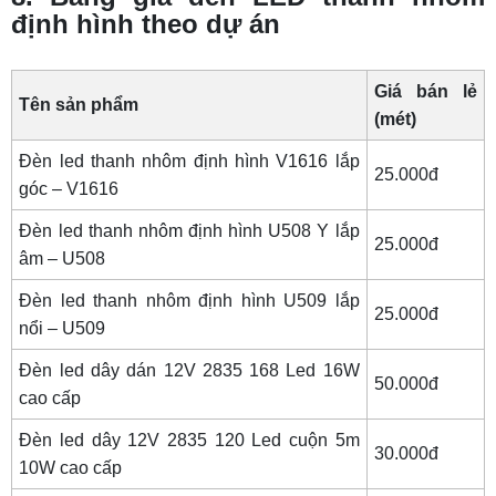
định hình theo dự án
Giá bán lẻ
Tên sản phẩm
(mét)
Đèn led thanh nhôm định hình V1616 lắp
25.000đ
góc – V1616
Đèn led thanh nhôm định hình U508 Y lắp
25.000đ
âm – U508
Đèn led thanh nhôm định hình U509 lắp
25.000đ
nổi – U509
Đèn led dây dán 12V 2835 168 Led 16W
50.000đ
cao cấp
Đèn led dây 12V 2835 120 Led cuộn 5m
30.000đ
10W cao cấp