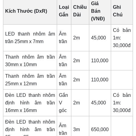
Giá
Loại
Chiều
Ghi
Kích Thước (DxR)
Bán
Gắn
Dài
Chú
(VNĐ)
Có bản
LED thanh nhôm âm
Âm
2m
45,000
1m:
trần 25mm x 7mm
trần
30,000đ
Thanh nhôm âm trần
Âm
2m
110,000
30mm x 10mm
trần
Thanh nhôm âm trần
Âm
2m
110,000
25mm x 12mm
trần
Đèn LED thanh nhôm
Gắn
Có bản
định hình âm trần
V
2m
45,000
1m:
16mm x 16mm
góc
30,000đ
Đèn LED thanh nhôm
Âm
định hình âm trần
3m
650,000
trần