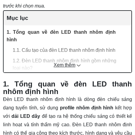
trước khi chọn mua.
Mục lục
1. Tổng quan về đèn LED thanh nhôm định
hình
1.1. Cấu tạo của đèn LED thanh nhôm định hình
1.2. Đèn LED thanh nhôm định hình gồm những
Xem thêm
loại nào?
2. Bảng báo giá đèn LED thanh nhôm định hình
1. Tổng quan về đèn LED thanh
theo kiểu dáng
nhôm định hình
3. Bảng báo giá thanh nhôm định hình theo
Đèn LED thanh nhôm định hình là dòng đèn chiếu sáng
điện áp
dạng tuyến tính, sử dụng
profile nhôm định hình
kết hợp
4. Bảng báo giá LED thanh nhôm định hình
với
dải LED dây
để tạo ra hệ thống chiếu sáng có thiết kế
theo loại chip LED
linh hoạt và tính thẩm mỹ cao. Đèn LED thanh nhôm định
hình có thể gia công theo kích thước, hình dạng và yêu cầu
5. Báo giá đèn thanh nhôm âm trần theo kích