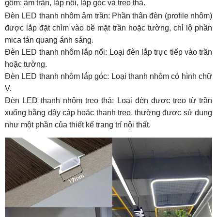
gồm: âm trần, lắp nổi, lắp góc và treo thả.
Cách chọn đèn thanh nhôm định hình âm trần
Đèn LED thanh nhôm âm trần: Phần thân đèn (profile nhôm)
Sự khác nhau giữa đèn LED thanh nhôm âm
được lắp đặt chìm vào bề mặt trần hoặc tường, chỉ lộ phần
trần và thanh nhôm lắp nổi
mica tán quang ánh sáng.
Có nên mua đèn LED thanh nhôm định hình giá
Đèn LED thanh nhôm lắp nổi: Loại đèn lắp trực tiếp vào trần
rẻ không?
hoặc tường.
Đèn LED thanh nhôm lắp góc: Loại thanh nhôm có hình chữ
V.
Đèn LED thanh nhôm treo thả: Loại đèn được treo từ trần
xuống bằng dây cáp hoặc thanh treo, thường được sử dụng
như một phần của thiết kế trang trí nội thất.