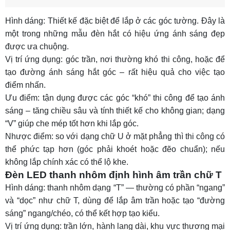
Hình dáng: Thiết kế đặc biệt để lắp ở các góc tường. Đây là
một trong những mẫu
đèn hắt
có hiệu ứng ánh sáng đẹp
được ưa chuộng.
Vị trí ứng dụng: góc trần, nơi thường khó thi công, hoặc để
tạo đường ánh sáng hắt góc – rất hiệu quả cho việc tạo
điểm nhấn.
Ưu điểm: tận dụng được các góc “khó” thi công để tạo ánh
sáng – tăng chiều sâu và tính thiết kế cho không gian; dạng
“V” giúp che mép tốt hơn khi lắp góc.
Nhược điểm: so với dạng chữ U ở mặt phẳng thì thi công có
thể phức tạp hơn (góc phải khoét hoặc đẽo chuẩn); nếu
không lắp chính xác có thể lộ khe.
Đèn LED thanh nhôm định hình âm trần chữ T
Hình dáng: thanh nhôm dạng “T” — thường có phần “ngang”
và “dọc” như chữ T, dùng để lắp âm trần hoặc tạo “đường
sáng” ngang/chéo, có thể kết hợp tạo kiểu.
Vị trí ứng dụng: trần lớn, hành lang dài, khu vực thương mại