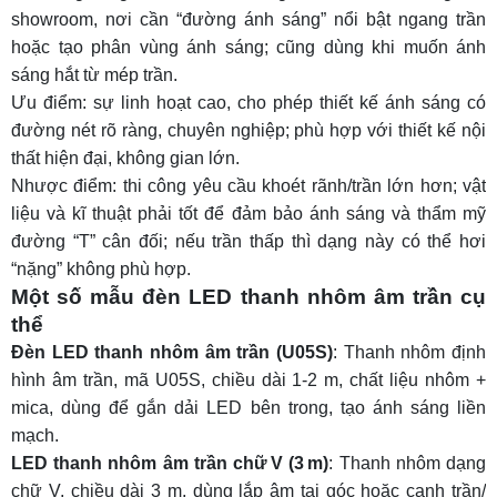
showroom, nơi cần “đường ánh sáng” nổi bật ngang trần
hoặc tạo phân vùng ánh sáng; cũng dùng khi muốn ánh
sáng hắt từ mép trần.
Ưu điểm: sự linh hoạt cao, cho phép thiết kế ánh sáng có
đường nét rõ ràng, chuyên nghiệp; phù hợp với thiết kế nội
thất hiện đại, không gian lớn.
Nhược điểm: thi công yêu cầu khoét rãnh/trần lớn hơn; vật
liệu và kĩ thuật phải tốt để đảm bảo ánh sáng và thẩm mỹ
đường “T” cân đối; nếu trần thấp thì dạng này có thể hơi
“nặng” không phù hợp.
Một số mẫu đèn LED thanh nhôm âm trần cụ
thể
Đèn LED thanh nhôm âm trần (U05S)
:
Thanh nhôm định
hình âm trần, mã U05S, chiều dài 1-2 m, chất liệu nhôm +
mica, dùng để gắn dải LED bên trong, tạo ánh sáng liền
mạch.
LED thanh nhôm âm trần chữ V (3 m)
: Thanh nhôm dạng
chữ V, chiều dài 3 m, dùng lắp âm tại góc hoặc cạnh trần/