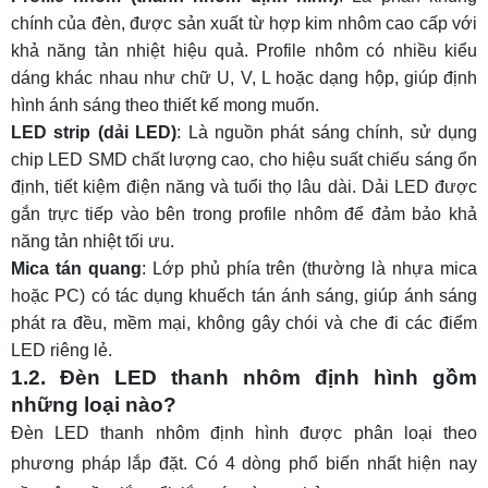
10. Báo giá thi công đèn LED thanh nhôm định
chính của đèn, được sản xuất từ hợp kim nhôm cao cấp với
hình
khả năng tản nhiệt hiệu quả. Profile nhôm có nhiều kiểu
11. Yếu tố ảnh hưởng đến giá đèn LED thanh
dáng khác nhau như chữ U, V, L hoặc dạng hộp, giúp định
nhôm định hình
hình ánh sáng theo thiết kế mong muốn.
LED strip (dải LED)
: Là nguồn phát sáng chính, sử dụng
Kích thước và độ dài thanh nhôm
chip LED SMD chất lượng cao, cho hiệu suất chiếu sáng ổn
Công suất và chất lượng đèn LED
định, tiết kiệm điện năng và tuổi thọ lâu dài. Dải LED được
Thương hiệu và nhà sản xuất
gắn trực tiếp vào bên trong profile nhôm để đảm bảo khả
năng tản nhiệt tối ưu.
Thời điểm mua và thị trường
Mica tán quang
: Lớp phủ phía trên (thường là nhựa mica
12. Nơi mua đèn LED thanh nhôm định hình
hoặc PC) có tác dụng khuếch tán ánh sáng, giúp ánh sáng
phát ra đều, mềm mại, không gây chói và che đi các điểm
# Câu hỏi thường gặp
LED riêng lẻ.
Giá đèn LED thanh nhôm định hình có thay đổi
1.2. Đèn LED thanh nhôm định hình gồm
không?
những loại nào?
Đèn LED thanh nhôm định hình âm trần có đắt
Đèn LED thanh nhôm định hình được phân loại theo
không?
phương pháp lắp đặt. Có 4 dòng phổ biến nhất hiện nay