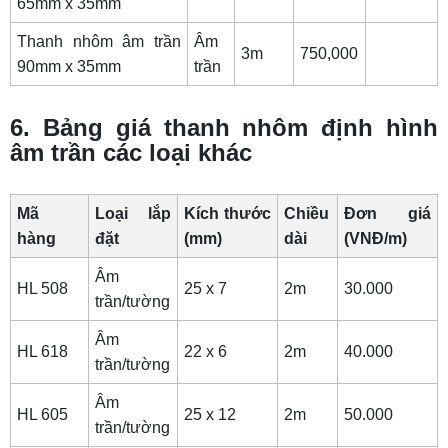
65mm x 35mm
Thanh nhôm âm trần
Âm
3m
750,000
90mm x 35mm
trần
6. Bảng giá thanh nhôm định hình
âm trần các loại khác
Mã
Loại lắp
Kích thước
Chiều
Đơn giá
hàng
đặt
(mm)
dài
(VNĐ/m)
Âm
HL 508
25 x 7
2m
30.000
trần/tường
Âm
HL 618
22 x 6
2m
40.000
trần/tường
Âm
HL 605
25 x 12
2m
50.000
trần/tường