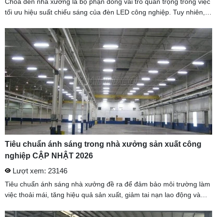
Chóa đèn nhà xưởng là bộ phận đóng vai trò quan trọng trong việc
tối ưu hiệu suất chiếu sáng của đèn LED công nghiệp. Tuy nhiên,
không phải khách hàng nào cũng hiểu rõ về cấu tạo, công dụng ...
Tiêu chuẩn ánh sáng trong nhà xưởng sản xuất công
nghiệp CẬP NHẬT 2026
Lượt xem: 23146
Tiêu chuẩn ánh sáng nhà xưởng đề ra để đảm bảo môi trường làm
việc thoải mái, tăng hiệu quả sản xuất, giảm tai nạn lao động và
thậm chí tiết kiệm chi phí năng lượng. Hệ thống ánh sáng nhà ...