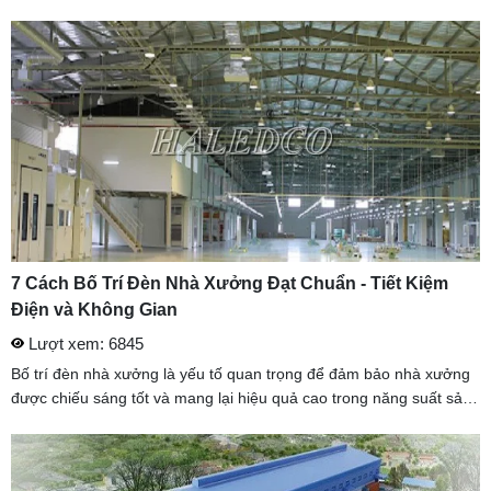
hình này giúp tận dụng tối đa diện tích sử dụng, phân bổ dây ...
7 Cách Bố Trí Đèn Nhà Xưởng Đạt Chuẩn - Tiết Kiệm
Điện và Không Gian
Lượt xem: 6845
Bố trí đèn nhà xưởng là yếu tố quan trọng để đảm bảo nhà xưởng
được chiếu sáng tốt và mang lại hiệu quả cao trong năng suất sản
xuất của các doanh nghiệp. Chính vì vậy mà HALEDCO sẽ chia sẻ
...