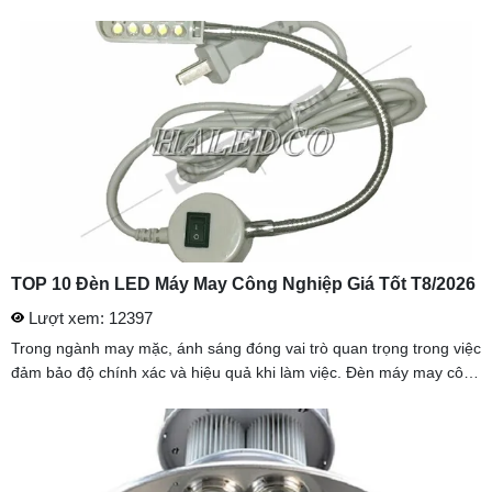
vì vậy mà mọi người đều rất quan tâm đến giai đoạn này khi thi ...
TOP 10 Đèn LED Máy May Công Nghiệp Giá Tốt T8/2026
Lượt xem: 12397
Trong ngành may mặc, ánh sáng đóng vai trò quan trọng trong việc
đảm bảo độ chính xác và hiệu quả khi làm việc. Đèn máy may công
nghiệp là thiết bị chiếu sáng chuyên dụng, giúp soi rõ từng ...