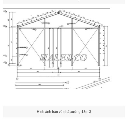
Hình ảnh bản vẽ nhà xưởng 18m 3