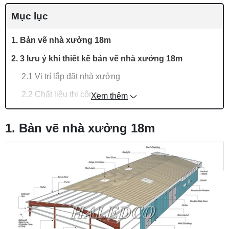
Mục lục
1. Bản vẽ nhà xưởng 18m
2. 3 lưu ý khi thiết kế bản vẽ nhà xưởng 18m
2.1 Vị trí lắp đặt nhà xưởng
2.2 Chất liệu thi công
Xem thêm
2.3 Yêu cầu của chủ đầu tư
1. Bản vẽ nhà xưởng 18m
2. File cad nhà xưởng nhỏ 18m2