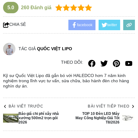
5.0
260
Đánh giá
CHIA SẺ
facebook
twitter
TÁC GIẢ
QUỐC VIỆT LIPO
THEO DÕI:
Kỹ sư Quốc Việt Lipo đã gắn bó với HALEDCO hơn 7 năm kinh
nghiệm trong lĩnh vực tư vấn, sửa chữa, bảo hành đèn cho hàng
nghìn dự án.
BÀI VIẾT TRƯỚC
BÀI VIẾT TIẾP THEO
Báo giá chi phí xây nhà
TOP 10 Đèn LED Máy
xưởng 500m2 trọn gói
May Công Nghiệp Giá Tốt
2026
T8/2026