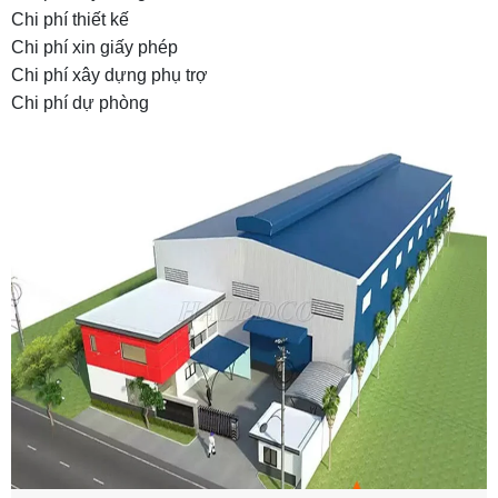
4.1 Vị trí địa lý và điều kiện hạ tầng
Chi phí thiết kế
Chi phí xin giấy phép
4.2 Thiết kế kiến trúc và giải pháp kết cấu
Chi phí xây dựng phụ trợ
4.3 Chất lượng và chủng loại vật liệu xây dựng
Chi phí dự phòng
4.4 Hệ thống kỹ thuật cơ điện (MEP)
4.5 Tiến độ và thời gian thi công
4.6 Quy định pháp lý và yêu cầu địa phương
5. Lưu ý khi lập kế hoạch chi phí xây nhà
xưởng 500m2
5.1 Lập bảng dự toán chi tiết và có cơ sở
5.2 Xác định rõ nhu cầu và công năng sử dụng
5.3 Chọn đơn vị thiết kế và nhà thầu uy tín
5.4 Đừng bỏ qua chi phí pháp lý và hành chính
5.5 Dự phòng ngân sách tối thiểu 8–12%