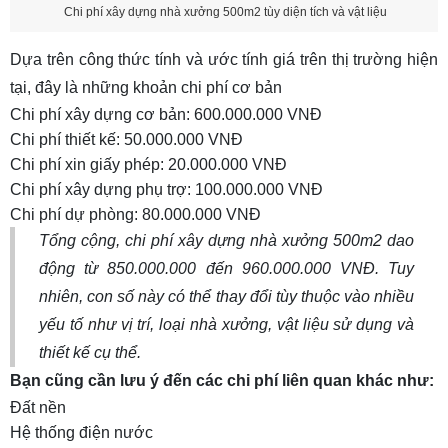
5.6 Tính đến chi phí vận hành sau xây dựng
Chi phí xây dựng nhà xưởng 500m2 tùy diện tích và vật liệu
6. Có nên thuê nhà xưởng hay tự xây nhà
Dựa trên công thức tính và ước tính giá trên thị trường hiện
xưởng 500m2?
tại, đây là những khoản chi phí cơ bản
6.1 Thuê nhà xưởng
Chi phí xây dựng cơ bản: 600.000.000 VNĐ
Chi phí thiết kế: 50.000.000 VNĐ
6.2 Tự xây nhà xưởng
Chi phí xin giấy phép: 20.000.000 VNĐ
7. Lời khuyên để tiết kiệm chi phí xây nhà
Chi phí xây dựng phụ trợ: 100.000.000 VNĐ
xưởng 500m2
Chi phí dự phòng: 80.000.000 VNĐ
Tổng cộng, chi phí xây dựng nhà xưởng 500m2 dao
động từ 850.000.000 đến 960.000.000 VNĐ. Tuy
nhiên, con số này có thể thay đổi tùy thuộc vào nhiều
yếu tố như vị trí, loại nhà xưởng, vật liệu sử dụng và
thiết kế cụ thể.
Bạn cũng cần lưu ý đến các chi phí liên quan khác như:
Đất nền
Hệ thống điện nước