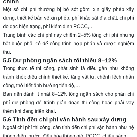
chính
Một số chi phí thường bị bỏ sót gồm: xin giấy phép xây
dựng, thiết kế bản vẽ xin phép, phí khảo sát địa chất, chi phí
đo đạc hiện trạng, phí kiểm định PCCC,…
Trung bình các chi phí này chiếm 2–5% tổng chi phí nhưng
bắt buộc phải có để công trình hợp pháp và được nghiệm
thu.
5.5 Dự phòng ngân sách tối thiểu 8–12%
Trong thực tế thi công, phát sinh là điều gần như không
tránh khỏi: điều chỉnh thiết kế, tăng vật tư, chênh lệch nhân
công, thời tiết ảnh hưởng tiến độ,…
Bạn nên dành ít nhất 8–12% tổng ngân sách cho phần chi
phí dự phòng để tránh gián đoạn thi công hoặc phải vay
thêm khi đang triển khai.
5.6 Tính đến chi phí vận hành sau xây dựng
Ngoài chi phí thi công, cần tính đến chi phí vận hành như hệ
thống điện, nước, điều hòa thông gió, PCCC, chiếu sáng,…