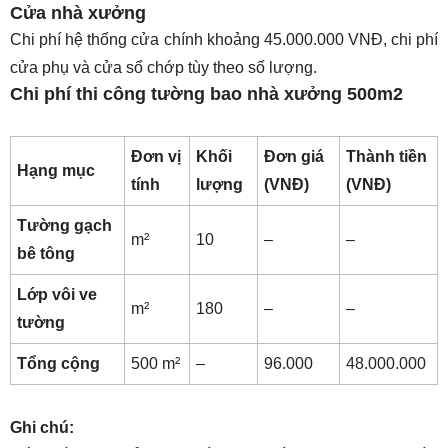
Cửa nhà xưởng
Chi phí hệ thống cửa chính khoảng 45.000.000 VNĐ, chi phí
cửa phụ và cửa sổ chớp tùy theo số lượng.
Chi phí thi công tường bao nhà xưởng 500m2
Đơn vị
Khối
Đơn giá
Thành tiền
Hạng mục
tính
lượng
(VNĐ)
(VNĐ)
Tường gạch
m²
10
–
–
bê tông
Lớp vôi ve
m²
180
–
–
tường
Tổng cộng
500 m²
–
96.000
48.000.000
Ghi chú: