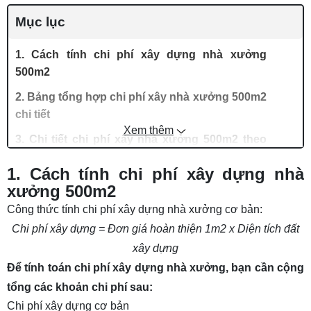
Mục lục
1. Cách tính chi phí xây dựng nhà xưởng
500m2
2. Bảng tổng hợp chi phí xây nhà xưởng 500m2
chi tiết
Xem thêm
3. Chi tiết chi phí xây nhà xưởng 500m2 theo
từng hạng mục
1. Cách tính chi phí xây dựng nhà
3.1 Chi phí xây dựng cơ bản
xưởng 500m2
3.2 Chi phí thiết kế và giấy phép
Công thức tính chi phí xây dựng nhà xưởng cơ bản:
Chi phí xây dựng = Đơn giá hoàn thiện 1m2 x Diện tích đất
3.3 Chi phí xây dựng phụ trợ
xây dựng
3.4 Chi phí dự phòng
Để tính toán chi phí xây dựng nhà xưởng, bạn cần cộng
4. Các yếu tố ảnh hưởng đến chi phí xây nhà
tổng các khoản chi phí sau:
xưởng 500m2
Chi phí xây dựng cơ bản