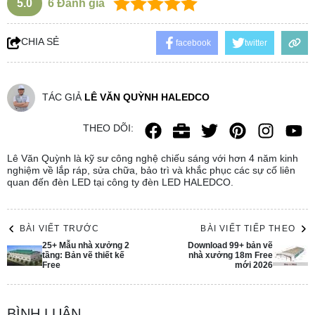
5.0
6
Đánh giá
CHIA SẺ
facebook
twitter
TÁC GIẢ
LÊ VĂN QUỲNH HALEDCO
THEO DÕI:
Lê Văn Quỳnh là kỹ sư công nghệ chiếu sáng với hơn 4 năm kinh
nghiệm về lắp ráp, sửa chữa, bảo trì và khắc phục các sự cố liên
quan đến đèn LED tại công ty đèn LED HALEDCO.
BÀI VIẾT TRƯỚC
BÀI VIẾT TIẾP THEO
25+ Mẫu nhà xưởng 2
Download 99+ bản vẽ
tầng: Bản vẽ thiết kế
nhà xưởng 18m Free
Free
mới 2026
BÌNH LUẬN