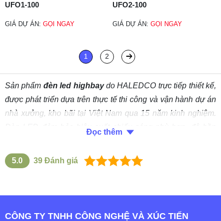
UFO1-100
UFO2-100
GIÁ DỰ ÁN:
GỌI NGAY
GIÁ DỰ ÁN:
GỌI NGAY
1
2
Sản phẩm
đèn led highbay
do HALEDCO trực tiếp thiết kế,
được phát triển dựa trên thực tế thi công và vận hành dự án
nhà xưởng, kho bãi tại Việt Nam qua 15 năm kinh nghiệm.
Đèn LED đảm bảo hiệu suất chiếu sáng phù hợp, độ bền
Đọc thêm
cao và tính ổn định lâu dài. Mỗi mẫu đèn đều được kiểm
soát chất lượng tại nhà máy, đáp ứng nhu cầu chiếu sáng
5.0
39
Đánh giá
tiết kiệm - bền bỉ - tính thẩm mỹ cao.
Mục lục
1. Đèn highbay là gì?
CÔNG TY TNHH CÔNG NGHỆ VÀ XÚC TIẾN