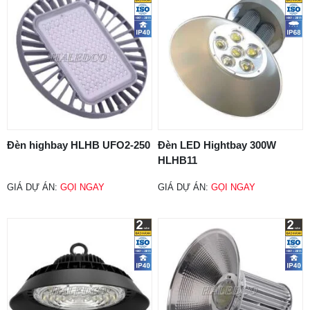
Đèn highbay HLHB UFO2-250
Đèn LED Hightbay 300W
HLHB11
GIÁ DỰ ÁN:
GỌI NGAY
GIÁ DỰ ÁN:
GỌI NGAY