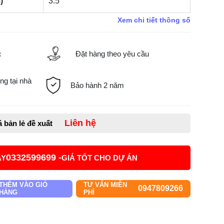
)
3.5
Xem chi tiết thông số
c
Đặt hàng theo yêu cầu
ng tại nhà
Bảo hành 2 năm
Liên hệ
á bản lẻ đề xuất
0332599699 -
AY
GIÁ TỐT CHO DỰ ÁN
THÊM VÀO GIỎ
TƯ VẤN MIỄN
0947809266
HÀNG
PHÍ