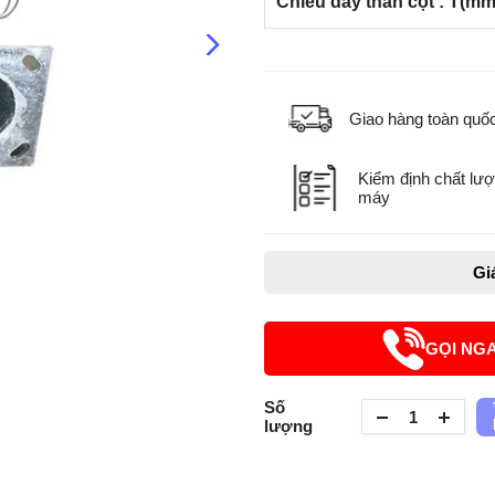
Chiều dày thân cột : T(mm
Giao hàng toàn quố
Kiểm định chất lượ
máy
Gi
GỌI NG
Số
lượng