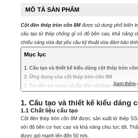
MÔ TẢ SẢN PHẨM
Cột đèn thép tròn côn 8M
được sử dụng phổ biến trê
cấu tạo từ thép chống gỉ có độ bền cao, khả năng ch
chiếu sáng
vừa đạt yêu cầu kỹ thuật vừa đảm bảo tín
Mục lục
1. Cấu tạo và thiết kế kiểu dáng cột thép tròn cô
2. Ứng dụng của cột thép tròn côn 8M
Xem thêm
3. Tư vấn sử dụng và lắp đặt cột thép tròn côn 8
1. Cấu tạo và thiết kế kiểu dáng 
1.1 Chất liệu cấu tạo
Cột đèn thép tròn côn 8M được sản xuất từ thép SS4
với độ bền cơ học cao và khả năng chịu lực tốt. Th
được gió mạnh lên đến 50 m/s.