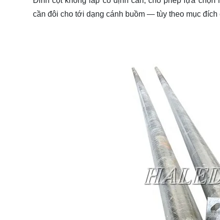
Đỉnh cột không lắp cố định cần, cho phép lựa chọn 
cần đôi cho tới dạng cánh buồm — tùy theo mục đích 