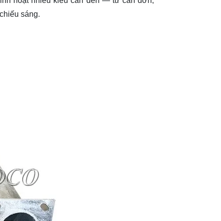
linh hoạt nhiều kiểu cần đèn — từ cần đơn,
chiếu sáng.