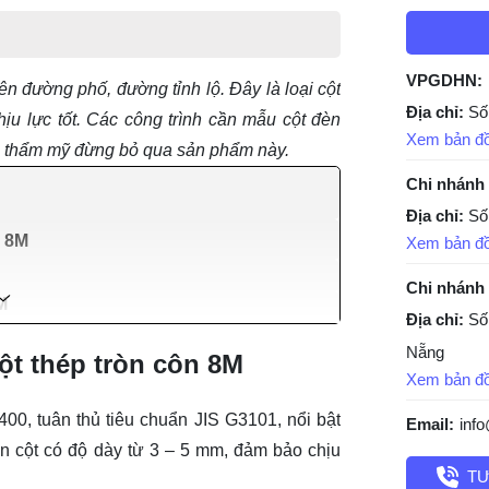
VPGDHN:
n đường phố, đường tỉnh lộ. Đây là loại cột
Địa chỉ:
Số
ịu lực tốt. Các công trình cần
mẫu cột đèn
Xem bản đ
h thẩm mỹ đừng bỏ qua sản phẩm này.
Chi nhánh
Địa chỉ:
Số
n 8M
Xem bản đ
Chi nhánh
M
Địa chỉ:
Số
Nẵng
cột thép tròn côn 8M
Xem bản đ
00, tuân thủ tiêu chuẩn JIS G3101, nổi bật
Email:
inf
ân cột có độ dày từ 3 – 5 mm, đảm bảo chịu
TƯ