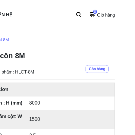
0
ÊN HỆ
Giỏ hàng
N 8M
 côn 8M
Còn hàng
n phẩm: HLCT-8M
 đơn
h : H (mm)
8000
tâm cột: W
1500