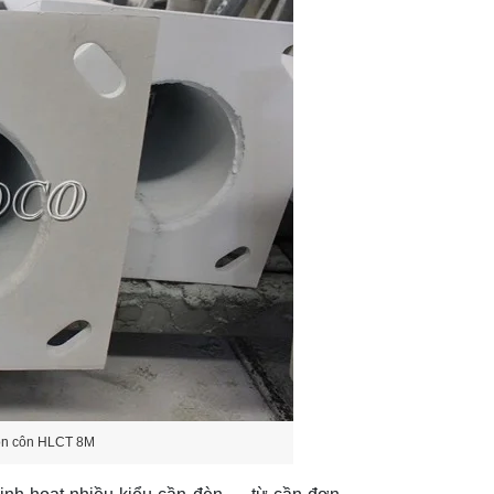
ròn côn HLCT 8M