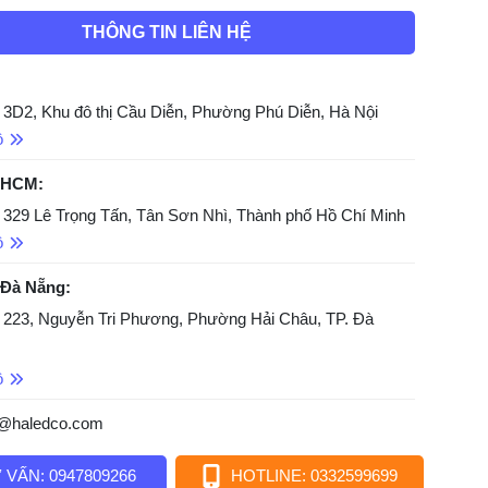
THÔNG TIN LIÊN HỆ
 3D2, Khu đô thị Cầu Diễn, Phường Phú Diễn, Hà Nội
ồ
 HCM:
 329 Lê Trọng Tấn, Tân Sơn Nhì, Thành phố Hồ Chí Minh
ồ
 Đà Nẵng:
 223, Nguyễn Tri Phương, Phường Hải Châu, TP. Đà
ồ
o@haledco.com
 VẤN: 0947809266
HOTLINE: 0332599699