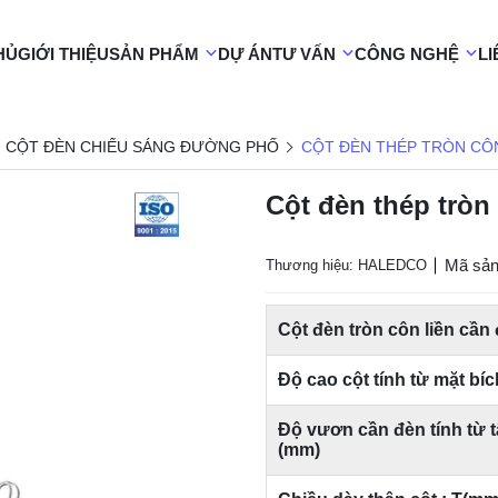
HỦ
GIỚI THIỆU
SẢN PHẨM
DỰ ÁN
TƯ VẤN
CÔNG NGHỆ
LI
CỘT ĐÈN CHIẾU SÁNG ĐƯỜNG PHỐ
CỘT ĐÈN THÉP TRÒN CÔ
Cột đèn thép tròn
Mã sả
Thương hiệu: HALEDCO
Cột đèn tròn côn liền cần
Độ cao cột tính từ mặt bíc
Độ vươn cần đèn tính từ 
(mm)