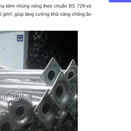
ý mạ kẽm nhúng nóng theo chuẩn BS 729 và
 g/m², giúp tăng cường khả năng chống ăn