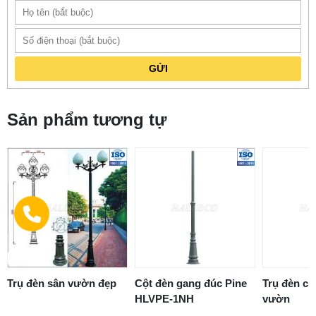
GỬI
Sản phẩm tương tự
Trụ đèn sân vườn đẹp
Cột đèn gang đúc Pine
Trụ đèn ch
HLVPE-1NH
vườn