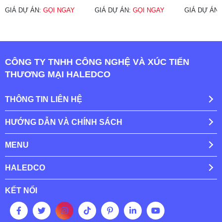
GIÁ DỰ ÁN:
GỌI NGAY
GIÁ DỰ ÁN:
GỌI NGAY
GIÁ DỰ ÁN
CÔNG TY TNHH CÔNG NGHỆ VÀ XÚC TIẾN
THƯƠNG MẠI HALEDCO
THÔNG TIN LIÊN HỆ
HƯỚNG DẪN VÀ CHÍNH SÁCH
MENU
HALEDCO
KẾT NỐI