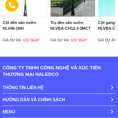
Cột đèn sân vườn
Trụ đèn sân vườn
Cột gang 
HLV06-1NH
HLVBA-CH12-3-3MCT
HLVBA-CH
GIÁ DỰ ÁN:
GỌI NGAY
GIÁ DỰ ÁN:
GỌI NGAY
GIÁ DỰ ÁN
CÔNG TY TNHH CÔNG NGHỆ VÀ XÚC TIẾN
THƯƠNG MẠI HALEDCO
THÔNG TIN LIÊN HỆ
HƯỚNG DẪN VÀ CHÍNH SÁCH
MENU