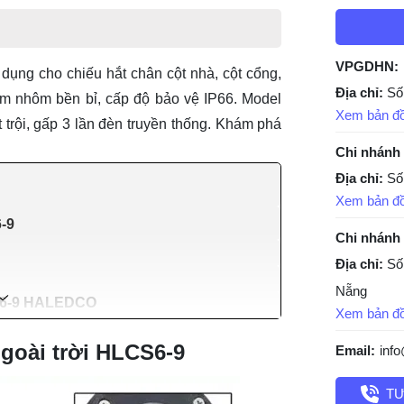
VPGDHN:
dụng cho chiếu hắt chân cột nhà, cột cổng,
Địa chỉ:
Số
kim nhôm bền bỉ, cấp độ bảo vệ IP66. Model
Xem bản đ
 trội, gấp 3 lần đèn truyền thống. Khám phá
Chi nhánh
Địa chỉ:
Số
Xem bản đ
6-9
Chi nhánh
Địa chỉ:
Số
Nẵng
LCS6-9 HALEDCO
Xem bản đ
ngoài trời HLCS6-9
Email:
inf
TƯ