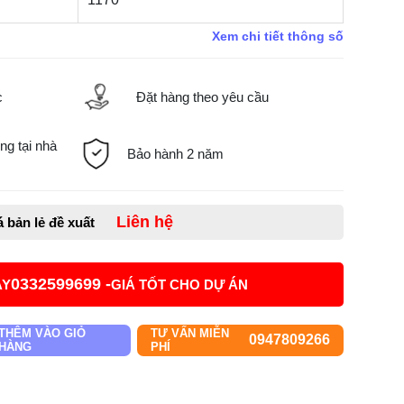
Xem chi tiết thông số
c
Đặt hàng theo yêu cầu
ng tại nhà
Bảo hành 2 năm
Liên hệ
á bản lẻ đề xuất
0332599699 -
AY
GIÁ TỐT CHO DỰ ÁN
THÊM VÀO GIỎ
TƯ VẤN MIỄN
0947809266
HÀNG
PHÍ