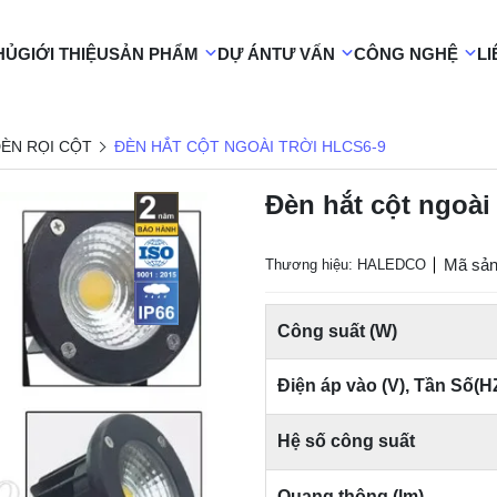
HỦ
GIỚI THIỆU
SẢN PHẨM
DỰ ÁN
TƯ VẤN
CÔNG NGHỆ
LI
ÈN RỌI CỘT
ĐÈN HẮT CỘT NGOÀI TRỜI HLCS6-9
Đèn hắt cột ngoài
Mã sản
Thương hiệu: HALEDCO
Công suất (W)
Điện áp vào (V), Tần Số(H
Hệ số công suất
Quang thông (lm)