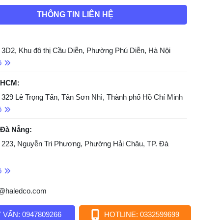
THÔNG TIN LIÊN HỆ
 3D2, Khu đô thị Cầu Diễn, Phường Phú Diễn, Hà Nội
ồ
 HCM:
 329 Lê Trọng Tấn, Tân Sơn Nhì, Thành phố Hồ Chí Minh
ồ
 Đà Nẵng:
 223, Nguyễn Tri Phương, Phường Hải Châu, TP. Đà
ồ
o@haledco.com
 VẤN: 0947809266
HOTLINE: 0332599699