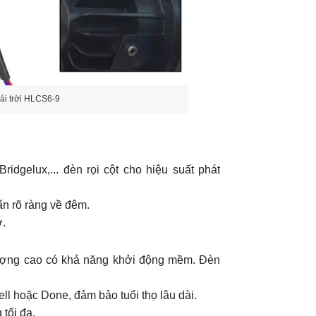
ài trời HLCS6-9
dgelux,... đèn rọi cột cho hiệu suất phát
ấn rõ ràng về đêm.
ờ.
lượng cao có khả năng khởi động mềm. Đèn
 hoặc Done, đảm bảo tuổi thọ lâu dài.
 tối đa.