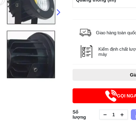
Giao hàng toàn quố
Kiểm định chất lượ
máy
Gi
GỌI NG
Số
lượng