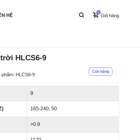
0
ÊN HỆ
Giỏ hàng
 trời HLCS6-9
Còn hàng
 phẩm: HLCS6-9
9
Z)
165-240, 50
>0.9
1170