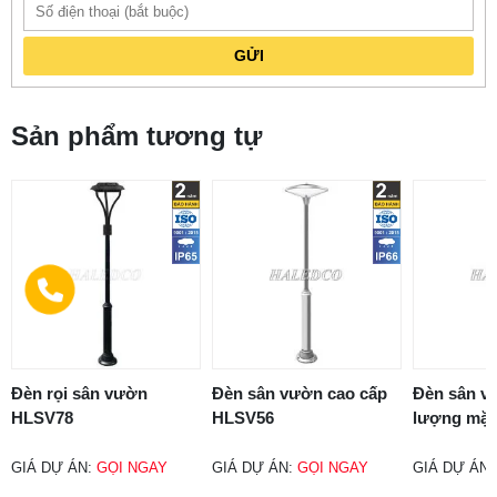
GỬI
Sản phẩm tương tự
Đèn rọi sân vườn
Đèn sân vườn cao cấp
Đèn sân v
HLSV78
HLSV56
lượng mặt 
GIÁ DỰ ÁN:
GỌI NGAY
GIÁ DỰ ÁN:
GỌI NGAY
GIÁ DỰ ÁN