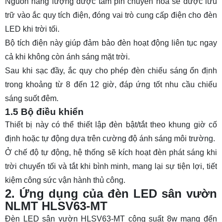
Nguồn năng lượng được tấm pin chuyển hóa sẽ được lưu
trữ vào ắc quy tích điện, đóng vai trò cung cấp điện cho đèn
LED khi trời tối.
Bộ tích điện này giúp đảm bảo đèn hoạt động liên tục ngay
cả khi không còn ánh sáng mặt trời.
Sau khi sạc đầy, ắc quy cho phép đèn chiếu sáng ổn định
trong khoảng từ 8 đến 12 giờ, đáp ứng tốt nhu cầu chiếu
sáng suốt đêm.
1.5 Bộ điều khiển
Thiết bị này có thể thiết lập đèn bật/tắt theo khung giờ cố
định hoặc tự động dựa trên cường độ ánh sáng môi trường.
Ở chế độ tự động, hệ thống sẽ kích hoạt đèn phát sáng khi
trời chuyển tối và tắt khi bình minh, mang lại sự tiện lợi, tiết
kiệm công sức vận hành thủ công.
2. Ứng dụng của đèn LED sân vườn
NLMT HLSV63-MT
Đèn LED sân vườn HLSV63-MT công suất 8w mang đến