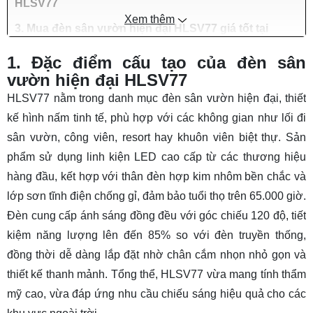
HLSV77
Xem thêm
3. Mua đèn sân vườn hiện đại HLSV77 giá tốt tại
HALEDCO
1. Đặc điểm cấu tạo của đèn sân
vườn hiện đại HLSV77
HLSV77 nằm trong danh mục
đèn sân vườn
hiện đại, thiết
kế hình nấm tinh tế, phù hợp với các không gian như lối đi
sân vườn, công viên, resort hay khuôn viên biệt thự. Sản
phẩm sử dụng linh kiện LED cao cấp từ các thương hiệu
hàng đầu, kết hợp với thân đèn hợp kim nhôm bền chắc và
lớp sơn tĩnh điện chống gỉ, đảm bảo tuổi thọ trên 65.000 giờ.
Đèn cung cấp ánh sáng đồng đều với góc chiếu 120 độ, tiết
kiệm năng lượng lên đến 85% so với đèn truyền thống,
đồng thời dễ dàng lắp đặt nhờ chân cắm nhọn nhỏ gọn và
thiết kế thanh mảnh. Tổng thể, HLSV77 vừa mang tính thẩm
mỹ cao, vừa đáp ứng nhu cầu chiếu sáng hiệu quả cho các