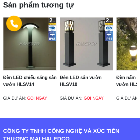
Sản phẩm tương tự
Đèn LED chiếu sáng sân
Đèn LED sân vườn
Đèn nấm tr
vườn HLSV14
HLSV18
vườn HLS
GIÁ DỰ ÁN:
GỌI NGAY
GIÁ DỰ ÁN:
GỌI NGAY
GIÁ DỰ ÁN
CÔNG TY TNHH CÔNG NGHỆ VÀ XÚC TIẾN
THƯƠNG MẠI HALEDCO