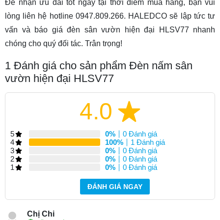
Để nhận ưu đãi tốt ngay tại thời điểm mua hàng, bạn vui
lòng liên hệ hotline 0947.809.266. HALEDCO sẽ lập tức tư
vấn và báo giá đèn sân vườn hiện đại HLSV77 nhanh
chóng cho quý đối tác. Trân trọng!
1
Đánh giá cho sản phẩm Đèn nấm sân
vườn hiện đại HLSV77
4.0
5
0%
0 Đánh giá
4
100%
1 Đánh giá
3
0%
0 Đánh giá
2
0%
0 Đánh giá
1
0%
0 Đánh giá
ĐÁNH GIÁ NGAY
Chị Chi