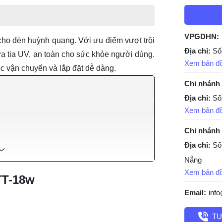
VPGDHN:
cho đèn huỳnh quang. Với ưu điểm vượt trội
Địa chỉ:
Số
ứa tia UV, an toàn cho sức khỏe người dùng.
Xem bản đ
ệc vận chuyển và lắp đặt dễ dàng.
Chi nhánh
Địa chỉ:
Số
Xem bản đ
Chi nhánh
Địa chỉ:
Số
Nẵng
Xem bản đ
TT-18w
Email:
inf
TƯ