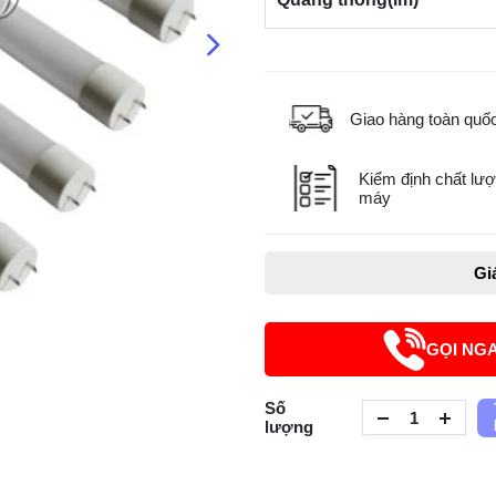
Giao hàng toàn quố
Kiểm định chất lượ
máy
Gi
GỌI NG
Số
lượng