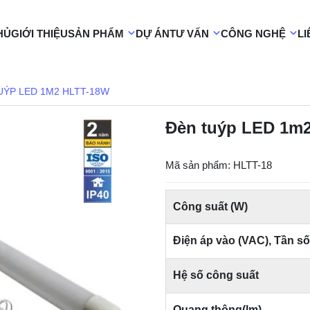
HỦ
GIỚI THIỆU
SẢN PHẨM
DỰ ÁN
TƯ VẤN
CÔNG NGHỆ
LI
UÝP LED 1M2 HLTT-18W
Đèn tuýp LED 1m
Mã sản phẩm: HLTT-18
Công suất (W)
Điện áp vào (VAC), Tần số
Hệ số công suất
Quang thông(lm)