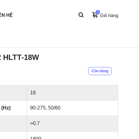
0
ÊN HỆ
Giỏ hàng
2 HLTT-18W
Còn hàng
18
 (Hz)
90-275, 50/60
>0.7
1800