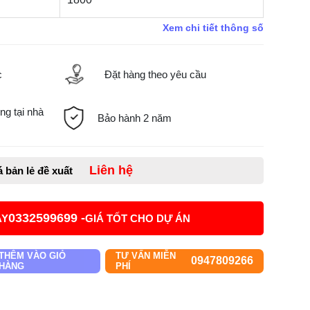
Xem chi tiết thông số
c
Đặt hàng theo yêu cầu
ng tại nhà
Bảo hành 2 năm
Liên hệ
á bản lẻ đề xuất
0332599699 -
AY
GIÁ TỐT CHO DỰ ÁN
THÊM VÀO GIỎ
TƯ VẤN MIỄN
0947809266
HÀNG
PHÍ