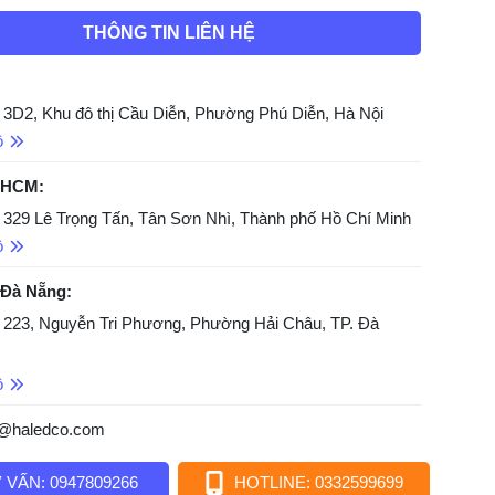
THÔNG TIN LIÊN HỆ
 3D2, Khu đô thị Cầu Diễn, Phường Phú Diễn, Hà Nội
ồ
 HCM:
 329 Lê Trọng Tấn, Tân Sơn Nhì, Thành phố Hồ Chí Minh
ồ
 Đà Nẵng:
 223, Nguyễn Tri Phương, Phường Hải Châu, TP. Đà
ồ
o@haledco.com
 VẤN: 0947809266
HOTLINE: 0332599699