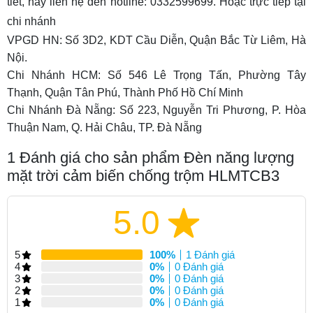
tiết, hãy liên hệ đến hotline: 0332599699. Hoặc trực tiếp tại
chi nhánh
VPGD HN: Số 3D2, KDT Cầu Diễn, Quận Bắc Từ Liêm, Hà
Nội.
Chi Nhánh HCM: Số 546 Lê Trọng Tấn, Phường Tây
Thạnh, Quận Tân Phú, Thành Phố Hồ Chí Minh
Chi Nhánh Đà Nẵng: Số 223, Nguyễn Tri Phương, P. Hòa
Thuận Nam, Q. Hải Châu, TP. Đà Nẵng
1
Đánh giá cho sản phẩm Đèn năng lượng
mặt trời cảm biến chống trộm HLMTCB3
5.0
5
100%
1 Đánh giá
4
0%
0 Đánh giá
3
0%
0 Đánh giá
2
0%
0 Đánh giá
1
0%
0 Đánh giá