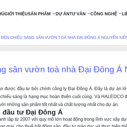
HỦ
GIỚI THIỆU
SẢN PHẨM
DỰ ÁN
TƯ VẤN
CÔNG NGHỆ
LI
 ĐÈN CHIẾU SÁNG SÂN VƯỜN TOÀ NHÀ ĐẠI ĐÔNG Á NGUYỄN XIỂN
ng sân vườn toà nhà Đại Đông Á 
n được đầu tư bởi chính công ty Đại Đông Á. Đây là dự án lớn
ng chiếu sáng là hạng mục hoàn thiện cuối cùng. Và HALEDCO đ
ới những sản phẩm tốt nhất và chất lượng nhất cho dự án.
n đầu tư Đại Đông Á
 lập từ 2007 với quy mô lớn hoạt động trong lĩnh vực xây dựn
g mại, cho thuê bất động sản, đầu tư giáo dục và thực hiện tri