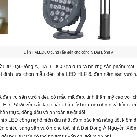
Đèn HALEDCO cung cấp đến cho công ty Đại Đông Á
đầu tư Đại Đông Á, HALEDCO đã đưa ra những sản phẩm mẫu p
ết định lựa chọn mẫu đèn pha LED HLF 6, đèn nấm sân vườn,
 đèn trụ sân vườn đều có mẫu mã đẹp, tính thẩm mỹ cao với chấ
LED 150W với cấu tạo chắc chắn từ hợp kim nhôm và kính cườ
n thực, đồng đều và an toàn tuyệt đối.
ip LED công nghệ hiện đại nhất đảm bảo khả năng tiết kiệm đi
n đèn chiếu sáng sân vườn cho toà nhà Đại Đông Á Nguyễn Xiể
đội ngũ tư vấn có thể hỗ trợ tư vấn chi tiết miễn phí.