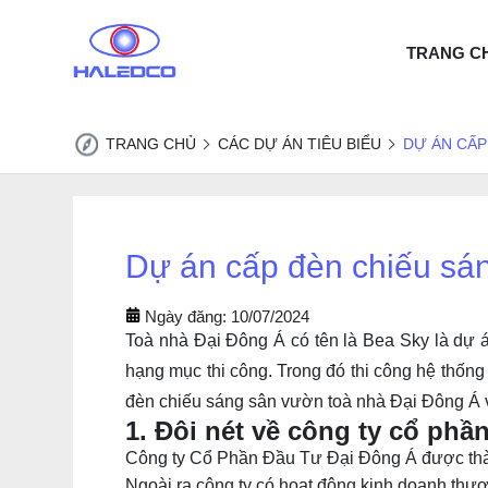
TRANG C
TRANG CHỦ
CÁC DỰ ÁN TIÊU BIỂU
DỰ ÁN CẤP
Dự án cấp đèn chiếu sá
Ngày đăng: 10/07/2024
Toà nhà Đại Đông Á có tên là Bea Sky là dự á
hạng mục thi công. Trong đó thi công hệ thố
đèn chiếu sáng sân vườn toà nhà Đại Đông Á v
1. Đôi nét về công ty cổ phầ
Công ty Cổ Phần Đầu Tư Đại Đông Á được thành
Ngoài ra công ty có hoạt động kinh doanh thươn