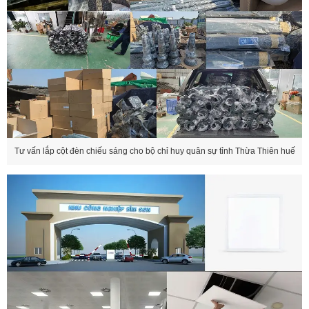
Tư vấn lắp cột đèn chiếu sáng cho bộ chỉ huy quân sự tỉnh Thừa Thiên huế