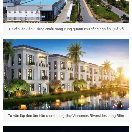
Tư vấn lắp đèn đường chiếu sáng xung quanh khu công nghiệp Quế Võ
Tư vấn lắp đèn âm trần cho khu biệt thự Vinhomes Riversides Long Biên