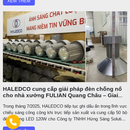
XEM THÊM
Điểm đặc biệt của dự án này nằm ở chỗ: toàn bộ đèn đều ...
HALEDCO cung cấp giải pháp đèn chống nổ
cho nhà xưởng FULIAN Quang Châu – Giai
đoạn 5
Trong tháng 7/2025, HALEDCO tiếp tục ghi dấu ấn trong lĩnh vực
chiếu sáng công cộng khi trực tiếp sản xuất và cung cấp 50 bộ
đèn đường LED 120W cho Công ty TNHH Hừng Sáng Solution,
một đơn vị thi công hệ thống điện uy tín tại TP. Hồ Chí Minh.