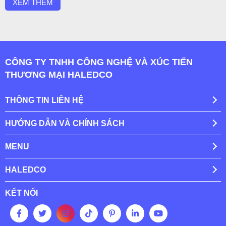
XEM THÊM
Điểm đặc biệt của dự án này nằm ở chỗ: toàn bộ đèn đều ...
CÔNG TY TNHH CÔNG NGHỆ VÀ XÚC TIẾN
THƯƠNG MẠI HALEDCO
THÔNG TIN LIÊN HỆ
HƯỚNG DẪN VÀ CHÍNH SÁCH
MENU
HALEDCO
KẾT NỐI