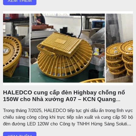
XEM THÊM
Điểm đặc biệt của dự án này nằm ở chỗ: toàn bộ đèn đều ...
HALEDCO cung cấp đèn Highbay chống nổ
150W cho Nhà xưởng A07 – KCN Quang
Châu, Bắc Ninh
Trong tháng 7/2025, HALEDCO tiếp tục ghi dấu ấn trong lĩnh vực
chiếu sáng công cộng khi trực tiếp sản xuất và cung cấp 50 bộ
đèn đường LED 120W cho Công ty TNHH Hừng Sáng Solution,
một đơn vị thi công hệ thống điện uy tín tại TP. Hồ Chí Minh.