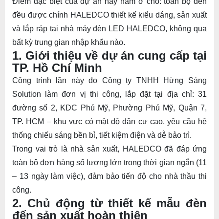
Điểm đặc biệt của dự án này nằm ở chỗ: toàn bộ đèn
đều được chính HALEDCO thiết kế kiểu dáng, sản xuất
và lắp ráp tại nhà máy đèn LED HALEDCO, không qua
bất kỳ trung gian nhập khẩu nào.
1. Giới thiệu về dự án cung cấp tại
TP. Hồ Chí Minh
Công trình lần này do Công ty TNHH Hừng Sáng
Solution làm đơn vị thi công, lắp đặt tại địa chỉ: 31
đường số 2, KDC Phú Mỹ, Phường Phú Mỹ, Quận 7,
TP. HCM – khu vực có mật độ dân cư cao, yêu cầu hệ
thống chiếu sáng bền bỉ, tiết kiệm điện và dễ bảo trì.
Trong vai trò là nhà sản xuất, HALEDCO đã đáp ứng
toàn bộ đơn hàng số lượng lớn trong thời gian ngắn (11
– 13 ngày làm việc), đảm bảo tiến độ cho nhà thầu thi
công.
2. Chủ động từ thiết kế mẫu đèn
đến sản xuất hoàn thiện