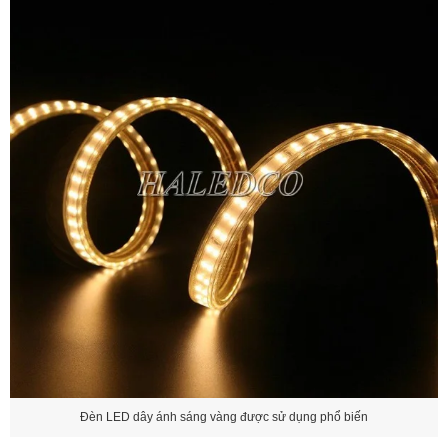
Đèn LED dây ánh sáng vàng được sử dụng phổ biến