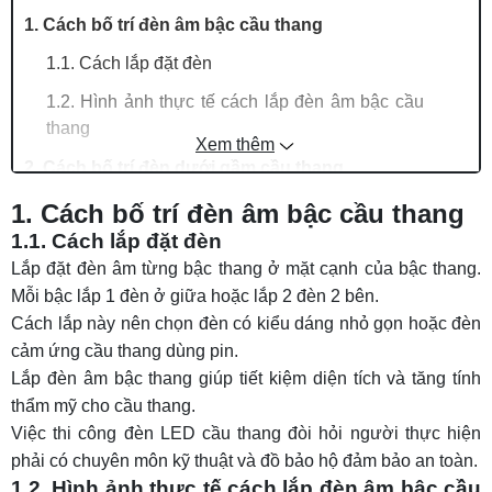
1. Cách bố trí đèn âm bậc cầu thang
1.1. Cách lắp đặt đèn
1.2. Hình ảnh thực tế cách lắp đèn âm bậc cầu
thang
Xem thêm
2. Cách bố trí đèn dưới gầm cầu thang
2.1. Cách lắp đặt đèn
1. Cách bố trí đèn âm bậc cầu thang
1.1. Cách lắp đặt đèn
2.2. Hình ảnh thực tế cách lắp đèn dưới gầm
Lắp đặt đèn âm từng bậc thang ở mặt cạnh của bậc thang.
cầu thang
Mỗi bậc lắp 1 đèn ở giữa hoặc lắp 2 đèn 2 bên.
3. Cách bố trí đèn cầu thang dọc theo cầu
Cách lắp này nên chọn đèn có kiểu dáng nhỏ gọn hoặc
đèn
thang
cảm ứng cầu thang dùng pin
.
3.1. Cách lắp đặt đèn
Lắp đèn âm bậc thang giúp tiết kiệm diện tích và tăng tính
thẩm mỹ cho cầu thang.
3.2. Hình ảnh thực tế cách lắp đèn dọc cầu
Việc
thi công đèn LED cầu thang
đòi hỏi người thực hiện
thang
phải có chuyên môn kỹ thuật và đồ bảo hộ đảm bảo an toàn.
4. Cách bố trí đèn theo tay vịn cầu thang
1.2. Hình ảnh thực tế cách lắp đèn âm bậc cầu