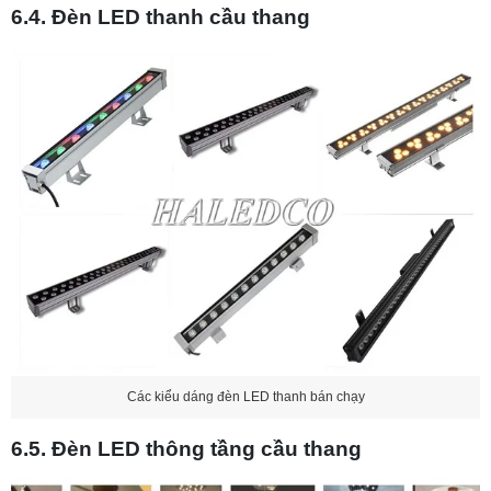
6.4. Đèn LED thanh cầu thang
Các kiểu dáng đèn LED thanh bán chạy
6.5. Đèn LED thông tầng cầu thang