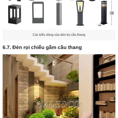
Các kiểu dáng của đèn trụ cầu thang
6.7. Đèn rọi chiếu gầm cầu thang