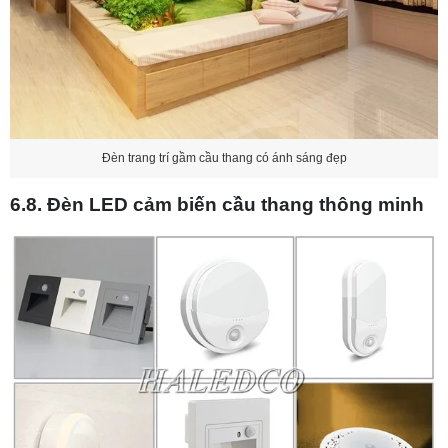
Đèn trang trí gầm cầu thang có ánh sáng đẹp
6.8. Đèn LED cảm biến cầu thang thông minh