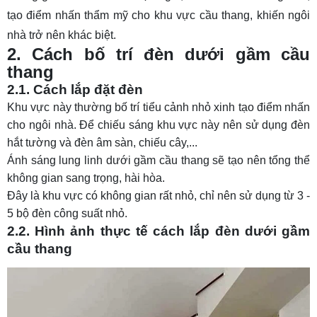
6.5. Đèn LED thông tầng cầu thang
tạo điểm nhấn thẩm mỹ cho khu vực cầu thang, khiến ngôi
6.6. Đèn trụ LED cầu thang
nhà trở nên khác biệt.
2. Cách bố trí đèn dưới gầm cầu
6.7. Đèn rọi chiếu gầm cầu thang
thang
6.8. Đèn LED cảm biến cầu thang thông minh
2.1. Cách lắp đặt đèn
7. Lưu ý khi chọn đèn trang trí cầu thang
Khu vực này thường bố trí tiểu cảnh nhỏ xinh tạo điểm nhấn
cho ngôi nhà. Để chiếu sáng khu vực này nên sử dụng đèn
7.1. Chọn đèn phù hợp với kiến trúc không gian
hắt tường và đèn âm sàn, chiếu cây,...
7.2. Chọn đèn phù hợp với kích thước cầu
Ánh sáng lung linh dưới gầm cầu thang sẽ tạo nên tổng thể
thang
không gian sang trọng, hài hòa.
7.3. Chọn đèn phù hợp với cách lắp
Đây là khu vực có không gian rất nhỏ, chỉ nên sử dụng từ 3 -
5 bộ đèn công suất nhỏ.
7.4. Chọn đèn tại thương hiệu uy tín
2.2. Hình ảnh thực tế cách lắp đèn dưới gầm
cầu thang