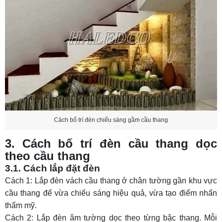
Cách bố trí đèn chiếu sáng gầm cầu thang
3. Cách bố trí đèn cầu thang dọc
theo cầu thang
3.1. Cách lắp đặt đèn
Cách 1: Lắp
đèn vách cầu thang
ở chân tường gần khu vực
cầu thang để vừa chiếu sáng hiệu quả, vừa tạo điểm nhấn
thẩm mỹ.
Cách 2: Lắp đèn âm tường dọc theo từng bậc thang. Mỗi