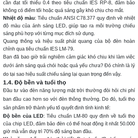
cần đạt tối thiểu 0.4 theo tiêu chuẩn IES RP-8, đảm bảo
không có điểm tối hoặc quá sáng gây khó chịu cho mắt.
Nhiệt độ màu
:
Tiêu chuẩn ANSI C78.377
quy định về nhiệt
độ màu của ánh sáng LED, giúp tạo ra môi trường chiếu
sáng phù hợp với từng mục đích sử dụng.
Quang thông và hiệu suất phát quang của bộ đèn hoàn
chỉnh qua tiêu chuẩn IES LM-79.
Bạn đã bao giờ trải nghiệm cảm giác khó chịu khi làm việc
dưới ánh sáng quá chói hoặc quá yếu chưa? Đó chính là lý
do tại sao hiệu suất chiếu sáng lại quan trọng đến vậy.
1.4. Độ bền và tuổi thọ
Đầu tư vào đèn năng lượng mặt trời thường đòi hỏi chi phí
ban đầu cao hơn so với đèn thông thường. Do đó, tuổi thọ
sản phẩm trở thành yếu tố quyết định tính kinh tế:
Độ bền của LED
:
Tiêu chuẩn LM-80
quy định về tuổi thọ
của chip LED, đảm bảo đèn có thể hoạt động ít nhất 50.000
giờ mà vẫn duy trì 70% độ sáng ban đầu.