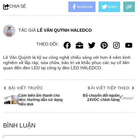
CHIA SẺ
facebook
twitter
TÁC GIẢ
LÊ VĂN QUỲNH HALEDCO
THEO DÕI:
Lê Văn Quỳnh là kỹ sư công nghệ chiếu sáng với hơn 4 năm kinh
nghiệm về lắp ráp, sửa chữa, bảo trì và khắc phục các sự cố liên
quan đến đèn LED tại công ty đèn LED HALEDCO.
BÀI VIẾT TRƯỚC
BÀI VIẾT TIẾP THEO
Cảm biến âm thanh cho
Bộ chuyển đổi nguồn
đèn: Hướng dẫn sử dụng
24VDC chính hãng
hiệu quả
BÌNH LUẬN