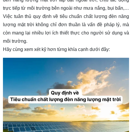
2.1. Thông số kỹ thuật
trực tiếp từ môi trường bên ngoài như mưa nắng, bụi bẩn,…
2.2. Chất liệu đèn
Việc tuân thủ quy định về tiêu chuẩn chất lượng đèn năng
lượng mặt trời không chỉ đơn thuần là vấn đề pháp lý, mà
2.3. Công nghệ
còn mang lại nhiều lợi ích thiết thực cho người sử dụng và
2.4. Chứng nhận chất lượng
môi trường.
3. Các thương hiệu đèn uy tín
Hãy cùng xem xét kỹ hơn từng khía cạnh dưới đây:
Rạng Đông
Philips
Haledco