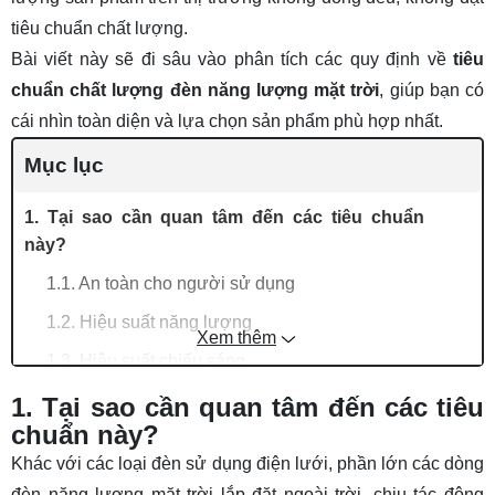
tiêu chuẩn chất lượng.
Bài viết này sẽ đi sâu vào phân tích các quy định về
tiêu
chuẩn chất lượng đèn năng lượng mặt trời
, giúp bạn có
cái nhìn toàn diện và lựa chọn sản phẩm phù hợp nhất.
Mục lục
1. Tại sao cần quan tâm đến các tiêu chuẩn
này?
1.1. An toàn cho người sử dụng
1.2. Hiệu suất năng lượng
Xem thêm
1.3. Hiệu suất chiếu sáng
1.4. Độ bền và tuổi thọ
1. Tại sao cần quan tâm đến các tiêu
chuẩn này?
1.5. Thân thiện với môi trường
Khác với các loại đèn sử dụng điện lưới, phần lớn các dòng
2. Các tiêu chuẩn chất lượng quan trọng
đèn năng lượng mặt trời lắp đặt ngoài trời, chịu tác động