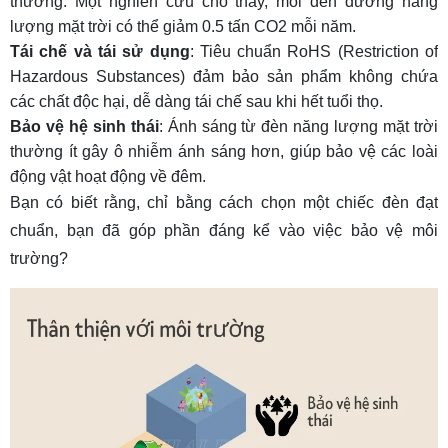
thường. Một nghiên cứu cho thấy, mỗi
đèn đường năng
lượng mặt trời
có thể giảm 0.5 tấn CO2 mỗi năm.
Tái chế và tái sử dụng
:
Tiêu chuẩn RoHS
(Restriction of
Hazardous Substances) đảm bảo sản phẩm không chứa
các chất độc hại, dễ dàng tái chế sau khi hết tuổi thọ.
Bảo vệ hệ sinh thái
: Ánh sáng từ đèn năng lượng mặt trời
thường ít gây ô nhiễm ánh sáng hơn, giúp bảo vệ các loài
động vật hoạt động về đêm.
Bạn có biết rằng, chỉ bằng cách chọn một chiếc đèn đạt
chuẩn, bạn đã góp phần đáng kể vào việc bảo vệ môi
trường?