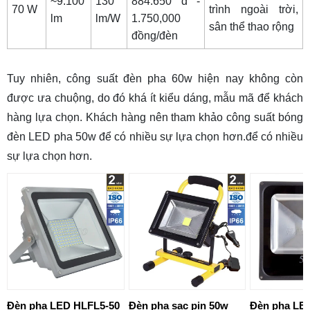
~9.100
130
884.650 đ -
70 W
trình ngoài trời,
lm
lm/W
1.750,000
sân thể thao rộng
đồng/đèn
Tuy nhiên, công suất đèn pha 60w hiện nay không còn
được ưa chuộng, do đó khá ít kiểu dáng, mẫu mã để khách
hàng lựa chọn. Khách hàng nên tham khảo công suất
bóng
đèn LED pha 50w
để có nhiều sự lựa chọn hơn.để có nhiều
sự lựa chọn hơn.
Đèn pha LED HLFL5-50
Đèn pha sạc pin 50w
Đèn pha LE