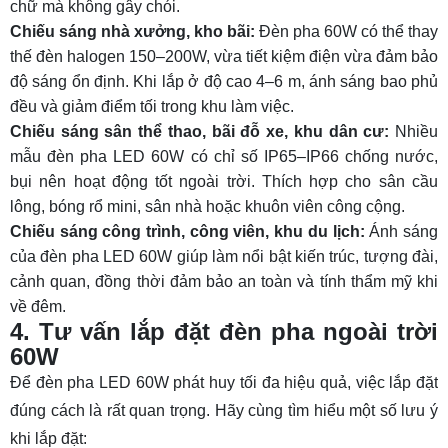
chữ mà không gây chói.
Chiếu sáng nhà xưởng, kho bãi:
Đèn pha 60W có thể thay
thế đèn halogen 150–200W, vừa tiết kiệm điện vừa đảm bảo
độ sáng ổn định. Khi lắp ở độ cao 4–6 m, ánh sáng bao phủ
đều và giảm điểm tối trong khu làm việc.
Chiếu sáng sân thể thao, bãi đỗ xe, khu dân cư:
Nhiều
mẫu đèn pha LED 60W có chỉ số IP65–IP66 chống nước,
bụi nên hoạt động tốt ngoài trời. Thích hợp cho sân cầu
lông, bóng rổ mini, sân nhà hoặc khuôn viên công cộng.
Chiếu sáng công trình, công viên, khu du lịch:
Ánh sáng
của đèn pha LED 60W giúp làm nổi bật kiến trúc, tượng đài,
cảnh quan, đồng thời đảm bảo an toàn và tính thẩm mỹ khi
về đêm.
4. Tư vấn lắp đặt đèn pha ngoài trời
60W
Để đèn pha LED 60W phát huy tối đa hiệu quả, việc lắp đặt
đúng cách là rất quan trọng. Hãy cùng tìm hiểu một số lưu ý
khi lắp đặt: