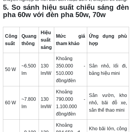
5. So sánh hiệu suất chiếu sáng đèn
pha 60w với đèn pha 50w, 70w
Hiệu
Công
Quang
Mức giá
Ứng dụng phù
suất
suất
thông
tham khảo
hợp
sáng
Khoảng
~6.500
130
350.000 -
Sân nhỏ, lối đi,
50 W
lm
lm/W
510.000
bảng hiệu mini
đồng/đèn
Khoảng
Sân vườn, kho
~7.800
130
790.000 -
60 W
nhỏ, bãi đỗ xe,
lm
lm/W
1.100.000
sân thể thao mini
đồng/đèn
Khoảng
Kho bãi lớn, công