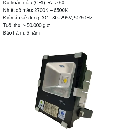
Độ hoàn màu (CRI): Ra > 80
4.1 Vị trí lắp đặt
Nhiệt độ màu: 2700K – 6500K
Điện áp sử dụng: AC 180–295V, 50/60Hz
4.2 Khoảng cách bố trí
Tuổi thọ: > 50.000 giờ
4.3 Cách lắp đặt
Bảo hành: 5 năm
5. So sánh hiệu suất chiếu sáng đèn pha 60w
với đèn pha 50w, 70w
6. Đèn pha LED 60W có những loại nào?
7. Lưu ý khi chọn mua đèn pha LED 60W