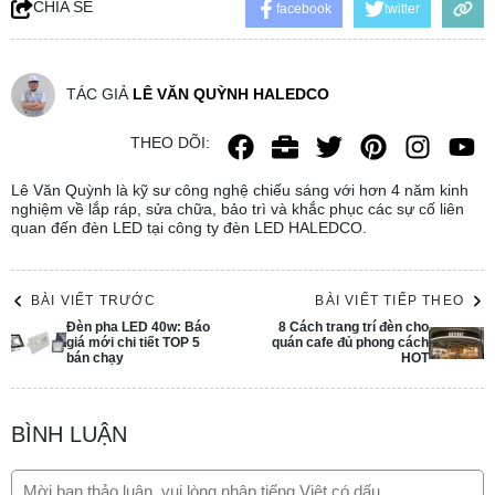
CHIA SẺ
facebook
twitter
TÁC GIẢ
LÊ VĂN QUỲNH HALEDCO
THEO DÕI:
Lê Văn Quỳnh là kỹ sư công nghệ chiếu sáng với hơn 4 năm kinh
nghiệm về lắp ráp, sửa chữa, bảo trì và khắc phục các sự cố liên
quan đến đèn LED tại công ty đèn LED HALEDCO.
BÀI VIẾT TRƯỚC
BÀI VIẾT TIẾP THEO
Đèn pha LED 40w: Báo
8 Cách trang trí đèn cho
giá mới chi tiết TOP 5
quán cafe đủ phong cách
bán chạy
HOT
BÌNH LUẬN