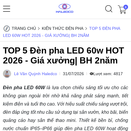
0
TRANG CHỦ
KIẾN THỨC ĐÈN PHA
TOP 5 ĐÈN PHA
LED 60W HOT 2026 - GIÁ XƯỞNG| BH 2NĂM
TOP 5 Đèn pha LED 60w HOT
2026 - Giá xưởng| BH 2năm
Lê Văn Quỳnh Haledco
31/07/2026
Lượt xem:
4817
Đèn pha LED 60W
là lựa chọn chiếu sáng tối ưu cho các
không gian ngoài trời nhờ khả năng phát sáng mạnh, tiết
kiệm điện và tuổi thọ cao. Với hiệu suất chiếu sáng vượt trội,
đèn đáp ứng tốt nhu cầu sử dụng tại sân vườn, kho bãi, biển
quảng cáo hay sân thể thao mini. Thiết kế bền bỉ, chống
nước chuẩn IP65–IP66 giúp đèn pha LED 60W hoạt động