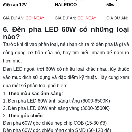
điện áp 12V
HALEDCO
50w
GIÁ DỰ ÁN:
GỌI NGAY
GIÁ DỰ ÁN:
GỌI NGAY
GIÁ DỰ ÁN:
G
6. Đèn pha LED 60W có những loại
nào?
Trước khi đi vào phân loại, nếu bạn chưa rõ
đèn pha là gì
và
công dụng cơ bản của nó, hãy tìm hiểu nhanh để nắm rõ
hơn nhé.
Đèn LED ngoài trời 60W có nhiều loại khác nhau, tùy thuộc
vào mục đích sử dụng và đặc điểm kỹ thuật. Hãy cùng xem
qua một số phân loại phổ biến:
Theo màu sắc ánh sáng:
Đèn pha LED 60W ánh sáng trắng (6000-6500K)
Đèn pha LED 60W ánh sáng vàng (3000-3500K)
Theo góc chiếu:
Đèn pha 60W góc chiếu hẹp chip COB (15-30 độ)
Đèn pha 60W góc chiếu rộng chip SMD (60-120 độ)