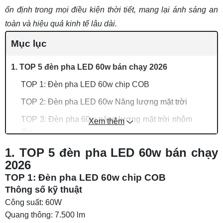
ổn định trong mọi điều kiện thời tiết, mang lại ánh sáng an
toàn và hiệu quả kinh tế lâu dài.
Mục lục
1. TOP 5 đèn pha LED 60w bán chạy 2026
TOP 1: Đèn pha LED 60w chip COB
TOP 2: Đèn pha LED 60w Năng lượng mặt trời
TOP 3: Đèn pha 60w năng lượng mặt trời nhôm
Xem thêm
đúc
TOP 4: Đèn pha LED 60w cho ô tô xe máy
1. TOP 5 đèn pha LED 60w bán chạy
2026
TOP 5: Đèn pha LED 60w chống nổ
TOP 1: Đèn pha LED 60w chip COB
2. Bảng báo giá đèn pha LED 60w chi tiết
Thông số kỹ thuật
3. Ứng dụng thực tế của đèn pha 60w
Công suất: 60W
Quang thông: 7.500 lm
4. Tư vấn lắp đặt đèn pha ngoài trời 60W