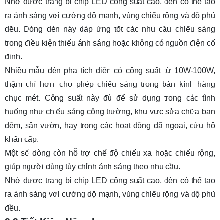
Nhờ được trang bị chip LED công suất cao, đèn có thể tạo
Câu 4: Đèn pha sạc điện sạc bao lâu thì đầy?
ra ánh sáng với cường độ mạnh, vùng chiếu rộng và độ phủ
Câu 5: Dùng đèn pha sạc điện có tốn điện
đều. Dòng đèn này đáp ứng tốt các nhu cầu chiếu sáng
không?
trong điều kiện thiếu ánh sáng hoặc không có nguồn điện cố
định.
Nhiều mẫu đèn pha tích điện có công suất từ 10W-100W,
thậm chí hơn, cho phép chiếu sáng trong bán kính hàng
chục mét. Công suất này đủ để sử dụng trong các tình
huống như chiếu sáng công trường, khu vực sửa chữa ban
đêm, sân vườn, hay trong các hoạt động dã ngoại, cứu hộ
khẩn cấp.
Một số dòng còn hỗ trợ chế độ chiếu xa hoặc chiếu rộng,
giúp người dùng tùy chỉnh ánh sáng theo nhu cầu.
Nhờ được trang bị chip LED công suất cao, đèn có thể tạo
ra ánh sáng với cường độ mạnh, vùng chiếu rộng và độ phủ
đều.