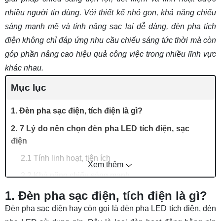
nhiều người tin dùng. Với thiết kế nhỏ gọn, khả năng chiếu
sáng mạnh mẽ và tính năng sạc lại dễ dàng, đèn pha tích
điện không chỉ đáp ứng nhu cầu chiếu sáng tức thời mà còn
góp phần nâng cao hiệu quả công việc trong nhiều lĩnh vực
khác nhau.
Mục lục
1. Đèn pha sạc điện, tích điện là gì?
2. 7 Lý do nên chọn đèn pha LED tích điện, sạc
điện
2.1 Tính linh hoạt, tiện ích
Xem thêm
2.2 Khả năng chiếu sáng mạnh
2.3 Tiết Kiệm Năng Lượng
1. Đèn pha sạc điện, tích điện là gì?
Đèn pha sạc điện hay còn gọi là đèn pha LED tích điện, đèn
2.4 Độ Bền Cao