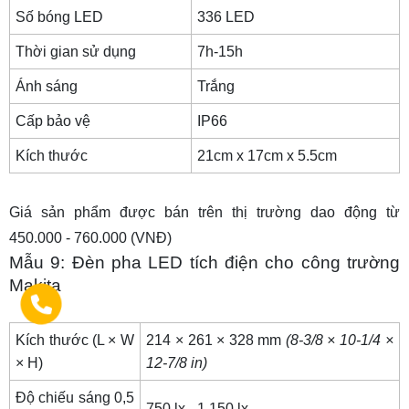
Số bóng LED
336 LED
Thời gian sử dụng
7h-15h
Ánh sáng
Trắng
Cấp bảo vệ
IP66
Kích thước
21cm x 17cm x 5.5cm
Giá sản phẩm được bán trên thị trường dao động từ
450.000 - 760.000 (VNĐ)
Mẫu 9: Đèn pha LED tích điện cho công trường
Makita
Kích thước (L × W
214 × 261 × 328 mm
(8-3/8 × 10-1/4 ×
× H)
12-7/8 in)
Độ chiếu sáng 0,5
750 lx - 1.150 lx