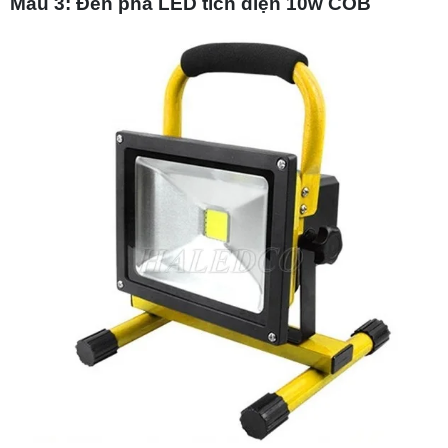
Mẫu 3: Đèn pha LED tích điện 10w COB