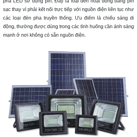
pha LED sử dụng pin. Đây là loại đèn hoạt động bằng pin
2.5 Đa Dạng Tính Năng
sạc thay vì phải kết nối trực tiếp với nguồn điện liên tục như
2.6 An Toàn Khi Sử Dụng
các loại đèn pha truyền thống. Ưu điểm là chiếu sáng di
2.7 Thiết kế đa dạng, tính thẩm mỹ cao
động, thường được dùng trong các tình huống cần ánh sáng
mạnh ở nơi không có sẵn nguồn điện.
3. Ứng dụng đèn pha LED tích điện
3.1 Chiếu sáng ngoài trời
3.2 Ứng dụng trong công việc
3.3 Dùng trong gia đình
3.4 Ứng dụng quân sự và an ninh
3.5 Thể thao và giải trí
4. Phân loại đèn pha sạc điện
4.1 Theo Công Suất
4.2 Theo Thiết Kế
4.3 Theo Tính Năng