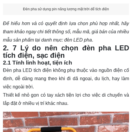
4.4 Theo Dung Lượng Pin
Đèn pha sử dụng pin năng lượng mặt trời để tích điện
4.5 Theo Phương Thức Sạc
Để hiểu hơn và có quyết định lựa chọn phù hợp nhất, hãy
5. TOP 8 mẫu đèn pha LED tích điện bán chạy
tham khảo ngay chi tiết thông số, mẫu mã, giá bán của nhiều
hiện nay
mẫu sản phẩm tại danh mục:
đèn LED pha
.
Mẫu 1: Đèn pha LED tích điện 10w CH10LED
2. 7 Lý do nên chọn đèn pha LED
tích điện, sạc điện
Mẫu 2: Đèn pha sạc điện 10w DLV-PTĐ
2.1 Tính linh hoạt, tiện ích
Mẫu 3: Đèn pha LED tích điện 10w COB
Đèn pha LED tích điện không phụ thuộc vào nguồn điện cố
Mẫu 4: Đèn pha tích điện 30w
định, dễ dàng mang theo khi đi dã ngoại, du lịch, hay làm
Mẫu 5: Đèn pha sạc điện 50w
việc ngoài trời.
Thiết kế nhỏ gọn có tay xách tiện lợi cho việc di chuyển và
Mẫu 6: Đèn pha LED sạc điện solar 100w
lắp đặt ở nhiều vị trí khác nhau.
Mẫu 7: Đèn pha LED tích điện 150w
Mẫu 8: Đèn pha sạc điện 300w
Mẫu 9: Đèn pha LED tích điện cho công trường