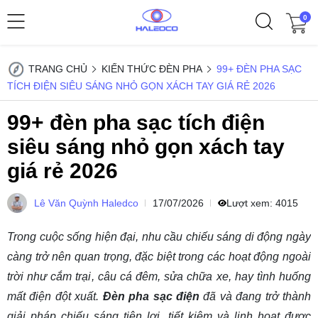
0
TRANG CHỦ
KIẾN THỨC ĐÈN PHA
99+ ĐÈN PHA SẠC
TÍCH ĐIỆN SIÊU SÁNG NHỎ GỌN XÁCH TAY GIÁ RẺ 2026
99+ đèn pha sạc tích điện
siêu sáng nhỏ gọn xách tay
giá rẻ 2026
Lê Văn Quỳnh Haledco
17/07/2026
Lượt xem:
4015
Trong cuộc sống hiện đại, nhu cầu chiếu sáng di động ngày
càng trở nên quan trọng, đặc biệt trong các hoạt động ngoài
trời như cắm trại, câu cá đêm, sửa chữa xe, hay tình huống
mất điện đột xuất.
Đèn pha sạc điện
đã và đang trở thành
giải pháp chiếu sáng tiện lợi, tiết kiệm và linh hoạt được