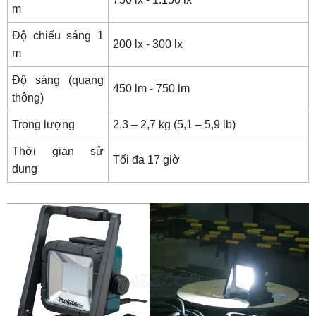
m
Độ chiếu sáng 1
200 lx - 300 lx
m
Độ sáng (quang
450 lm - 750 lm
thông)
Trọng lượng
2,3 – 2,7 kg (5,1 – 5,9 lb)
Thời gian sử
Tối đa 17 giờ
dụng