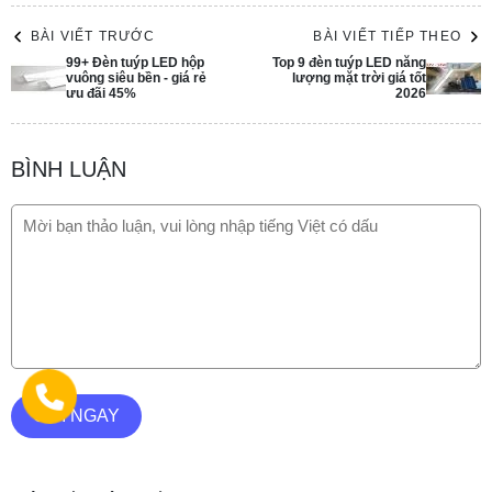
BÀI VIẾT TRƯỚC
BÀI VIẾT TIẾP THEO
99+ Đèn tuýp LED hộp
Top 9 đèn tuýp LED năng
vuông siêu bền - giá rẻ
lượng mặt trời giá tốt
ưu đãi 45%
2026
BÌNH LUẬN
GỬI NGAY