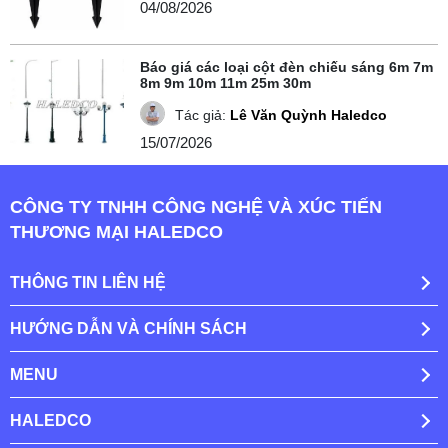
04/08/2026
Báo giá các loại cột đèn chiếu sáng 6m 7m
8m 9m 10m 11m 25m 30m
Tác giả:
Lê Văn Quỳnh Haledco
15/07/2026
CÔNG TY TNHH CÔNG NGHỆ VÀ XÚC TIẾN
THƯƠNG MẠI HALEDCO
THÔNG TIN LIÊN HỆ
HƯỚNG DẪN VÀ CHÍNH SÁCH
MENU
HALEDCO