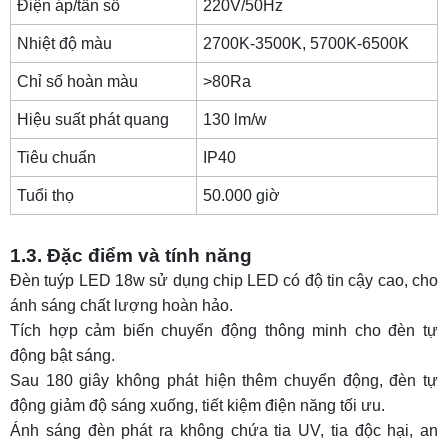
Điện áp/tần số
220V/50Hz
5.2. Thông số kỹ thuật
Nhiệt độ màu
2700K-3500K, 5700K-6500K
5.3. Đặc điểm và tính năng
Chỉ số hoàn màu
>80Ra
5.4. Ứng dụng
Hiệu suất phát quang
130 lm/w
TOP 6: Đèn tuýp LED cảm ứng vi sóng 10w
Tiêu chuẩn
IP40
6.1. Báo giá đèn tuýp LED cảm ứng
Tuổi thọ
50.000 giờ
6.2. Thông số kỹ thuật
6.3. Đặc điểm và tính năng
1.3. Đặc điểm và tính năng
6.4. Ứng dụng
Đèn tuýp LED 18w sử dụng chip LED có độ tin cậy cao, cho
TOP 7: Đèn tuýp LED cảm ứng chuyển động
ánh sáng chất lượng hoàn hảo.
10w
Tích hợp cảm biến chuyển động thông minh cho đèn tự
động bật sáng.
7.1. Báo giá đèn tuýp LED cảm ứng
Sau 180 giây không phát hiện thêm chuyển động, đèn tự
7.2. Thông số kỹ thuật
động giảm độ sáng xuống, tiết kiệm điện năng tối ưu.
Ánh sáng đèn phát ra không chứa tia UV, tia độc hại, an
7.3. Đặc điểm và tính năng