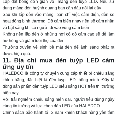
Lắp đặt bóng đơn giản với mang đèn tuýp LED. Nếu sử
dụng máng đèn huỳnh quang bạn cần đấu nối lại dây
Sau khi lắp đèn vào máng, bạn chỉ việc cắm điện, đèn sẽ
hoạt động bình thường. Độ cảm biến nhạy nên sẽ cảm nhận
và bật sáng khi có người đi vào vùng cảm biến
Không nên lắp đèn ở những nơi có độ cẩm cao sẽ dễ làm
hư hỏng và giảm tuổi thọ của đèn.
Thường xuyên vệ sinh bề mặt đèn để ánh sáng phát ra
được hiệu quả.
11. Địa chỉ mua đèn tuýp LED cảm
ứng uy tín
HALEDCO là công ty chuyên cung cấp thiết bị chiếu sáng
chính hãng, đặc biệt là đèn tuýp LED thông minh. Đây là
dòng sản phẩm đèn tuýp LED siêu sáng
HOT trên thị trường
hiện nay.
Với trải nghiệm chiếu sáng hiện đại, người tiêu dùng ngày
càng tin tưởng và lựa chọn đèn LED của HALEDCO.
Chính sách bảo hành tới 2 năm khiến khách hàng yên tâm