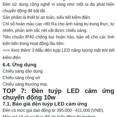
Đèn sử dụng công nghệ vi sóng như một ra đa phát hiện
chuyển động để bật tắt.
Sản phẩm là thiết bị an toàn, siêu tiết kiệm điện.
Chỉ số hoàn màu cao >80 Ra cho ánh sáng tru trung thực, tự
nhiên, phản ánh sắc nét vật được chiếu sáng.
Tiêu chuẩn IP40 chống bụi hoàn hảo, bảo vệ cho các linh
kiện bên trong hoạt động lâu bền.
>>> Xem thêm:
3 Mẫu đèn tuýp LED năng lượng mặt trời tiết
kiệm điện
6.4. Ứng dụng
Chiếu sáng dân dụng
Chiếu sáng công sở
Chiếu sáng thương mại.
TOP 7: Đèn tuýp LED cảm ứng
chuyển động 10w
7.1. Báo giá đèn tuýp LED cảm ứng
Đèn có mức giá dao động từ 395.000 - 411.000 (VNĐ).
Mức giá sẽ có sự thay đổi do biến động thị trường.