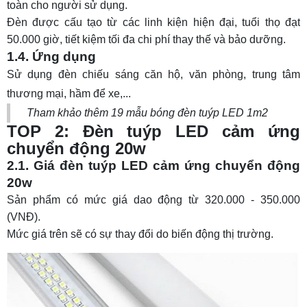
toàn cho người sử dụng.
7.4. Ứng dụng
Đèn được cấu tạo từ các linh kiện hiện đại, tuổi thọ đạt
50.000 giờ, tiết kiệm tối đa chi phí thay thế và bảo dưỡng.
TOP 8: Đèn tuýp LED cảm ứng bán nguyệt 36w
1.4. Ứng dụng
8.1. Báo giá đèn tuýp LED cảm ứng
Sử dụng đèn chiếu sáng căn hộ, văn phòng, trung tâm
8.2. Thông số kỹ thuật
thương mại, hầm để xe,...
8.3. Đặc điểm và tính năng
Tham khảo thêm 19 mẫu
bóng đèn tuýp LED 1m2
TOP 2: Đèn tuýp LED cảm ứng
8.4. Ứng dụng đèn tuýp cảm ứng bán nguyệt
chuyển động 20w
36w
2.1. Giá đèn tuýp LED cảm ứng chuyển động
9. 5 Lý do nên sử dụng đèn tuýp LED cảm ứng
20w
Sản phẩm có mức giá dao động từ 320.000 - 350.000
10. Hướng dẫn sử dụng đèn tuýp LED cảm
(VNĐ).
ứng
Mức giá trên sẽ có sự thay đổi do biến động thị trường.
11. Địa chỉ mua đèn tuýp LED cảm ứng uy tín