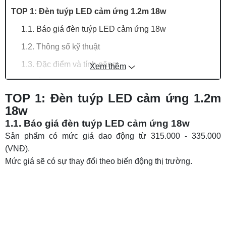
TOP 1: Đèn tuýp LED cảm ứng 1.2m 18w
1.1. Báo giá đèn tuýp LED cảm ứng 18w
1.2. Thông số kỹ thuật
1.3. Đặc điểm và tính năng
Xem thêm
1.4. Ứng dụng
TOP 1: Đèn tuýp LED cảm ứng 1.2m
TOP 2: Đèn tuýp LED cảm ứng chuyển động
18w
20w
1.1. Báo giá đèn tuýp LED cảm ứng 18w
2.1. Giá đèn tuýp LED cảm ứng chuyển động
Sản phẩm có mức giá dao động từ 315.000 - 335.000
20w
(VNĐ).
2.2. Thông số kỹ thuật
Mức giá sẽ có sự thay đổi theo biến động thị trường.
2.3. Đặc điểm và tính năng
2.4. Ứng dụng
TOP 3: Đèn tuýp LED cảm ứng thông minh 36w