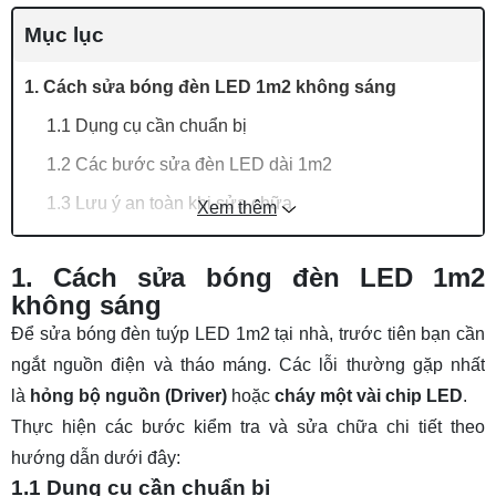
Mục lục
1. Cách sửa bóng đèn LED 1m2 không sáng
1.1 Dụng cụ cần chuẩn bị
1.2 Các bước sửa đèn LED dài 1m2
1.3 Lưu ý an toàn khi sửa chữa
Xem thêm
2. Cách sửa bóng đèn tuýp LED bị chớp
1. Cách sửa bóng đèn LED 1m2
2.1 Kiểm tra bộ nguồn
không sáng
2.2 Kiểm tra nguồn điện áp và công tắc
Để sửa bóng đèn tuýp LED 1m2 tại nhà, trước tiên bạn cần
2.3 Đấu nối lại dây và thay bóng mới
ngắt nguồn điện và tháo máng. Các lỗi thường gặp nhất
là
hỏng bộ nguồn (Driver)
hoặc
cháy một vài chip LED
.
3. Cách sửa đèn tuýp LED bán nguyệt 1m2 đơn
Thực hiện các bước kiểm tra và sửa chữa chi tiết theo
giản tại nhà
hướng dẫn dưới đây:
3.1 Công cụ và vật liệu
1.1 Dụng cụ cần chuẩn bị