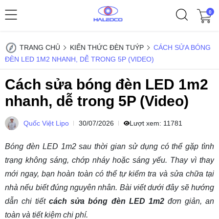
0
TRANG CHỦ
KIẾN THỨC ĐÈN TUÝP
CÁCH SỬA BÓNG
ĐÈN LED 1M2 NHANH, DỄ TRONG 5P (VIDEO)
Cách sửa bóng đèn LED 1m2
nhanh, dễ trong 5P (Video)
Quốc Việt Lipo
30/07/2026
Lượt xem:
11781
Bóng đèn LED 1m2 sau thời gian sử dụng có thể gặp tình
trạng không sáng, chớp nháy hoặc sáng yếu. Thay vì thay
mới ngay, bạn hoàn toàn có thể tự kiểm tra và sửa chữa tại
nhà nếu biết đúng nguyên nhân. Bài viết dưới đây sẽ hướng
dẫn chi tiết
cách sửa bóng đèn LED 1m2
đơn giản, an
toàn và tiết kiệm chi phí.