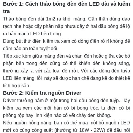
Bước 1: Cách tháo bóng đèn đèn LED dài và kiểm
tra
Tháo bóng đèn dài 1m2 ra khỏi máng. Cẩn thận dùng dao
rạch nhẹ hoặc cậy phần nắp nhựa đậy ở hai đầu bóng để lộ
ra bản mạch LED bên trong.
Dùng bút thử điện kiểm tra xem có dòng điện rò rỉ không để
đảm bảo an toàn tuyệt đối.
Tiếp xúc kém giữa máng đèn và chân đèn hoặc giữa các bộ
phận bên trong đèn cũng có thể khiến đèn không sáng,
thường xảy ra với các loại đèn rời. Với các dòng
đèn tuýp
LED liền máng
, lỗi này sẽ được hạn chế đang kể do thiết kế
tích hợp sẵn.
Bước 2: Kiểm tra nguồn Driver
Driver thường nằm ở một trong hai đầu bóng đèn tuýp. Hãy
kiểm tra xem các mối hàn có bị bong tróc, tụ điện có bị
phồng rộp hay linh kiện nào có vết cháy đen không.
Nếu nguồn hỏng nặng, bạn có thể mua một bộ nguồn LED
mới có cùng công suất (thường từ 18W - 22W) để đấu nối