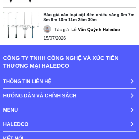
Báo giá các loại cột đèn chiếu sáng 6m 7m
8m 9m 10m 11m 25m 30m
Tác giả:
Lê Văn Quỳnh Haledco
15/07/2026
CÔNG TY TNHH CÔNG NGHỆ VÀ XÚC TIẾN
THƯƠNG MẠI HALEDCO
THÔNG TIN LIÊN HỆ
HƯỚNG DẪN VÀ CHÍNH SÁCH
MENU
HALEDCO
KẾT NỐI