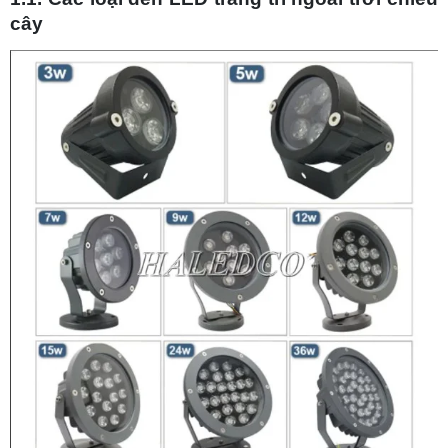
bơi
cây
1.8. Các loại đèn âm sàn ngoài trời
1.9. Dây đèn trang trí ngoài trời 10m
1.10. Các loại cột đèn trang trí ngoài trời
2. Các loại đèn ngoài trời đẹp công cộng
2.1. Đèn pha LED chiếu sáng ngoài trời
2.2. Đèn đường LED
2.3. Cột đèn chiếu sáng ngoài trời
3. Các loại đèn chiếu sáng ngoài trời cao áp
3.1. Bóng đèn cao áp Metal Halide
3.2. Bóng đèn cao áp Halogen
4. Ý tưởng lắp các loại đèn chiếu sáng trang trí
ngoài trời HOT