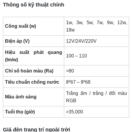
Thông số kỹ thuật chính
1w, 3w, 5w, 7w, 9w, 12w,
Công suất (w)
18w
Điện áp (V)
12V/24V/220V
Hiệu suất phát quang
100 – 110
(lm/w)
Chỉ số hoàn màu (Ra)
>80
Tiêu chuẩn chống nước
IP67 – IP68
Trắng ấm / trắng / đổi màu
Màu ánh sáng
RGB
Tuổi thọ (giờ)
>35.000
Giá đèn trang trí ngoài trời