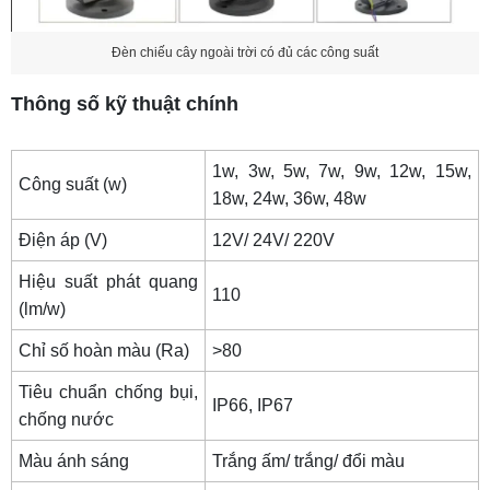
Lắp đèn chiếu sáng đường phố
Trang trí đèn xung quanh tường rào
Đèn chiếu cây ngoài trời có đủ các công suất
Trang trí đèn cho lối đi sân vườn
Thông số kỹ thuật chính
Lắp đèn chiếu sáng các gốc cây, bụi hoa
Quấn đèn LED dây cho thân cây
1w, 3w, 5w, 7w, 9w, 12w, 15w,
Công suất (w)
Liên kết các cây xanh trong vườn bằng đèn LED
18w, 24w, 36w, 48w
Chiếu hắt cột nhà bằng đèn LED ngoài trời
Điện áp (V)
12V/ 24V/ 220V
Lắp đèn trang trí cầu thang ngoài trời
Hiệu suất phát quang
110
(lm/w)
Chiếu sáng trang trí bàn trà bằng các loại đèn
5. Vai trò của các loại đèn chiếu sáng ngoài trời
Chỉ số hoàn màu (Ra)
>80
6. So sánh ưu điểm của các loại đèn trang trí
Tiêu chuẩn chống bụi,
IP66, IP67
ngoài trời với bóng cao áp truyền thống
chống nước
7. Nơi bán các loại đèn ngoài trời uy tín
Màu ánh sáng
Trắng ấm/ trắng/ đổi màu