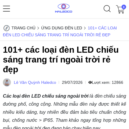
0
TRANG CHỦ
ỨNG DỤNG ĐÈN LED
101+ CÁC LOẠI
ĐÈN LED CHIẾU SÁNG TRANG TRÍ NGOÀI TRỜI RẺ ĐẸP
101+ các loại đèn LED chiếu
sáng trang trí ngoài trời rẻ
đẹp
Lê Văn Quỳnh Haledco
29/07/2026
Lượt xem:
12866
Các loại đèn LED chiếu sáng ngoài trời
là đèn chiếu sáng
đường phố, công cộng. Những mẫu đèn này được thiết kế
nhiều kiểu dáng, tuy nhiên đều đảm bảo tiêu chuẩn chống
bụi, chống nước > IP65. Tham khảo ngay tổng hợp những
mẫu đèn ngoài trời đẹp đang bán chạy hiện nay.