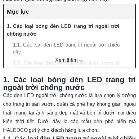
Mục lục
1. Các loại bóng đèn LED trang trí ngoài trời
chống nước
1.1. Các loại đèn LED trang trí ngoài trời chiếu
cây
Xem thêm
1.2. Các loại đèn trụ LED sân vườn trang trí
ngoài trời
1. Các loại bóng đèn LED trang trí
1.3. Các loại dây đèn trang trí ngoài trời chống
ngoài trời chống nước
nước
Các đèn LED ngoài trời chống nước là lựa chọn lý tưởng
1.4. Các loại đèn thanh nhôm ngoài trời
cho trang trí sân vườn, quán cà phê hay không gian ngoại
1.5. Các loại đèn cầu thang trang trí ngoài trời
thất, mang lại ánh sáng đẹp mắt và bền bỉ dưới mọi điều
kiện thời tiết. Dưới đây là các mẫu đèn phổ biến mà
1.6. Các loại đèn LED gắn tường ngoài trời
HALEDCO gửi ý cho khách hàng lựa chọn.
1.7. Mẫu đèn chiếu sáng ngoài trời âm nước, hồ
1.1. Các loại đèn LED trang trí ngoài trời chiếu