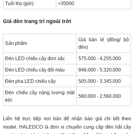
8. Câu hỏi thường gặp
Tuổi thọ (giờ)
>35000
Câu 1: Các loại đèn LED chiếu sáng ngoài trời
nào phù hợp cho sân vườn?
Giá đèn trang trí ngoài trời
Câu 2: Những loại đèn ngoài trời nào có khả
năng chống nước đạt tiêu chuẩn IP cao?
Giá bán lẻ (đồng/ bộ
Sản phẩm
Câu 3: Làm thế nào để lắp đặt đèn chiếu sáng
đèn)
ngoài trời tránh gây chói mắt cho hàng xóm?
Đèn LED chiếu cây đơn sắc
575.000 - 4.255.000
Câu 4: Đèn LED ngoài trời có thể tích hợp
Đèn LED chiếu cây đổi màu
846.000 - 5.320.000
những tính năng thông minh nào (cảm biến
chuyển động, hẹn giờ)?
Đèn pha LED chiếu cây
505.000 - 3.345.000
Câu 5: Vì sao đèn LED chiếu sáng ngoài trời
Đèn chiếu cây năng lượng mặt
560.000 - 2.560.000
cần chống được nước?
trời
Liên hệ trực tiếp nơi bán để nhận báo giá chi tiết theo
model. HALEDCO là đơn vị chuyên cung cấp
đèn hắt cây