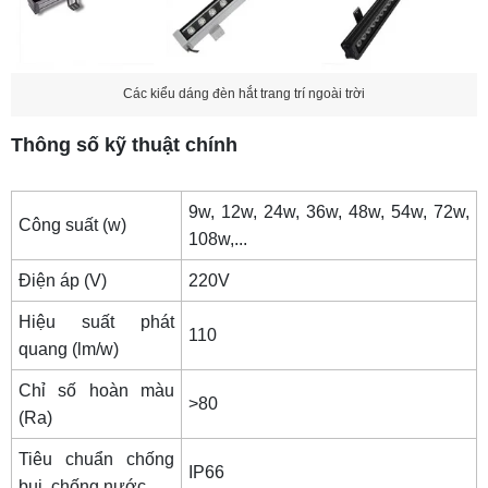
Các kiểu dáng đèn hắt trang trí ngoài trời
Thông số kỹ thuật chính
9w, 12w, 24w, 36w, 48w, 54w, 72w,
Công suất (w)
108w,...
Điện áp (V)
220V
Hiệu suất phát
110
quang (lm/w)
Chỉ số hoàn màu
>80
(Ra)
Tiêu chuẩn chống
IP66
bụi, chống nước