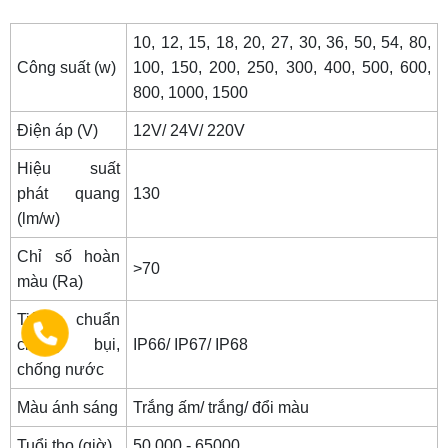
10, 12, 15, 18, 20, 27, 30, 36, 50, 54, 80,
Công suất (w)
100, 150, 200, 250, 300, 400, 500, 600,
800, 1000, 1500
Điện áp (V)
12V/ 24V/ 220V
Hiệu suất
phát quang
130
(lm/w)
Chỉ số hoàn
>70
màu (Ra)
Tiêu chuẩn
chống bụi,
IP66/ IP67/ IP68
chống nước
Màu ánh sáng
Trắng ấm/ trắng/ đổi màu
Tuổi thọ (giờ)
50.000 - 65000