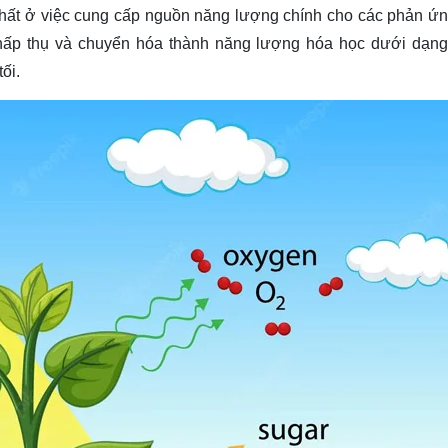
 nhất ở việc cung cấp nguồn năng lượng chính cho các phản ứ
quang hợp của cây xanh giảm?
 hấp thụ và chuyển hóa thành năng lượng hóa học dưới dạn
ối.
sống?
 vật lại cung cấp thức ăn, không khí sạch cho động vật và
và phát triển của thực vật và động vật?
để làm gì?
g đối với cây trồng