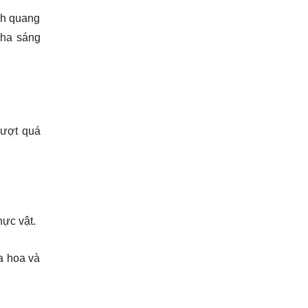
nh quang
pha sáng
vượt quá
hực vật.
a hoa và