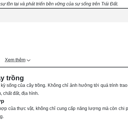
ự tồn tại và phát triển bền vững của sự sống trên Trái Đất.
Xem thêm
ng đối với cây trồng
ây trồng
 kỳ sống của cây trồng. Không chỉ ảnh hưởng tới quá trình trao
ông?
 chất đất, địa hình.
g như thế nào?
ợp
rồng?
g hợp của thực vật, không chỉ cung cấp năng lượng mà còn chi p
i làm gì?
g.
a?