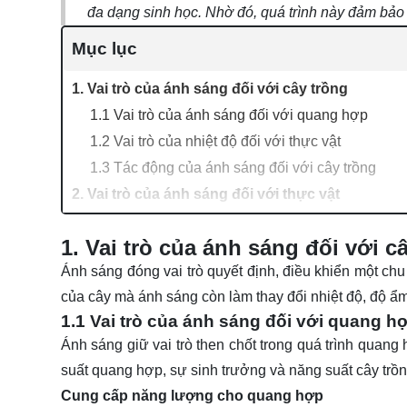
đa dạng sinh học. Nhờ đó, quá trình này đảm bảo s
Mục lục
1. Vai trò của ánh sáng đối với cây trồng
1.1 Vai trò của ánh sáng đối với quang hợp
1.2 Vai trò của nhiệt độ đối với thực vật
1.3 Tác động của ánh sáng đối với cây trồng
2. Vai trò của ánh sáng đối với thực vật
3. Một số câu hỏi liên quan tới vai trò của ánh sá
1. Vai trò của ánh sáng đối với c
3.1 Cây trồng cần bao nhiêu ánh sáng là đủ?
Ánh sáng đóng vai trò quyết định, điều khiển một chu
3.2 Thực vật có thể chịu quá nhiều ánh sáng kh
của cây mà ánh sáng còn làm thay đổi nhiệt độ, độ ẩm,
3.3 Chất lượng ánh sáng cần cho cây tăng trưởn
1.1 Vai trò của ánh sáng đối với quang h
3.4 Mất bao lâu để ánh sáng lan tỏa đủ cho cây t
Ánh sáng giữ vai trò then chốt trong quá trình quan
3.5 Trong trồng trọt muốn cây đủ ánh sáng ta phả
suất quang hợp, sự sinh trưởng và năng suất cây trồn
3.6 Nêu ảnh hưởng của ánh sáng đối với cây ho
Cung cấp năng lượng cho quang hợp
3.7 Thực vật cần ánh sáng để làm gì?