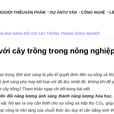
HỦ
GIỚI THIỆU
SẢN PHẨM
DỰ ÁN
TƯ VẤN
CÔNG NGHỆ
LI
CỦA ÁNH SÁNG ĐỐI VỚI CÂY TRỒNG TRONG NÔNG NGHIỆP
 với cây trồng trong nông nghiệ
an trọng. Bởi ánh sáng là yếu tố quyết định đến sự sống và tốc
có ánh sáng phù hợp kết hợp với độ ẩm, nhiệt độ, không khí để p
 cây trồng? Tham khảo ngay chi tiết trong bài viết.
yển đổi năng lượng ánh sáng thành năng lượng hóa học,
vật. Nó tạo ra oxy cần thiết cho sự sống và hấp thụ CO₂, giúp
 cũng là nền tảng của chuỗi thức ăn, duy trì cân bằng sinh th