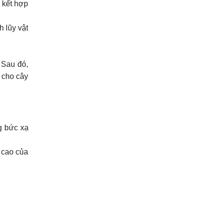
 kết hợp
h lũy vật
 Sau đó,
ơ cho cây
g bức xạ
 cao của