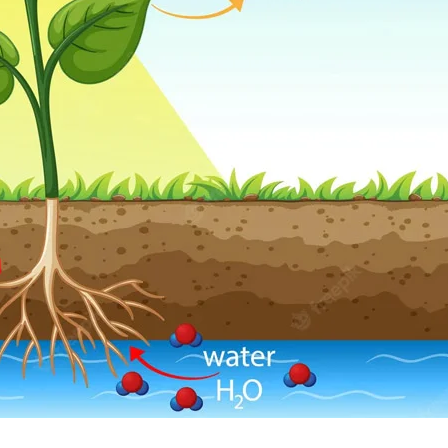
y trồng
ới ánh sáng nhân tạo
áng nhân tạo
ân tạo
ng