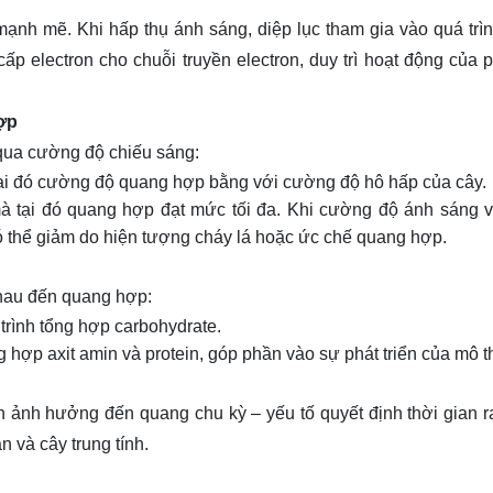
 mạnh mẽ. Khi hấp thụ ánh sáng, diệp lục tham gia vào quá trì
cấp electron cho chuỗi truyền electron, duy trì hoạt động của 
uả quang hợp của cây xanh giảm?
à ra hoa của cây trồng?
ợp
 thước của lá cây như thế nào?
 qua cường độ chiếu sáng:
 tại đó cường độ quang hợp bằng với cường độ hô hấp của cây.
 ánh sáng tự nhiên trong canh tác cây trồng trong nhà?
à tại đó quang hợp đạt mức tối đa. Khi cường độ ánh sáng 
 thể giảm do hiện tượng cháy lá hoặc ức chế quang hợp.
hau đến quang hợp:
trình tổng hợp carbohydrate.
ng hợp axit amin và protein, góp phần vào sự phát triển của mô t
òn ảnh hưởng đến quang chu kỳ – yếu tố quyết định thời gian r
 và cây trung tính.