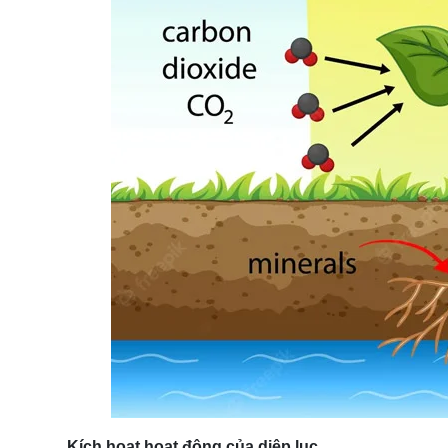
5.2 Phân loại cây trồng theo quang chu kỳ
6. Tư vấn dùng đèn LED tăng quang hợp cho câ
6.1 Tại sao nên dùng ánh sáng đèn LED?
6.2 Cách bố trí đèn theo mô hình cây trồng
7. Nghiên cứu về ý nghĩa của việc trồng cây dư
8. Nêu ưu nhược điểm của trồng cây dưới ánh s
8.1 Ưu điểm trồng cây dưới ánh sáng nhân tạo
8.2 Nhược điểm của trồng cây dưới ánh sáng nh
8.3 Ví dụ về trồng cây dưới ánh sáng nhân tạo
9. Hệ thống chiếu sáng trong nông nghiệp
9.1 Hệ thống ánh sáng cho hoa cúc
9.2 Hệ thống chiếu sáng cho cây thanh long
9.3 Hệ thống ánh sáng cho nuôi cấy mô
9.4 Hệ thống ánh sáng trồng rau sạch trong nhà
10. Ứng dụng của ánh sáng trong nông nghiệp
11. Các loại đèn LED quang hợp tốt cho cây trồ
Kích hoạt hoạt động của diệp lục