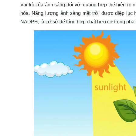
Vai trò của ánh sáng đối với quang hợp thể hiện rõ
3.8 Vì sao ánh sáng quá mạnh sẽ làm hiệu quả 
hóa. Năng lượng ánh sáng mặt trời được diệp lục
3.9 Dưới ánh sáng mặt trời cây hấp thụ gì?
NADPH, là cơ sở để tổng hợp chất hữu cơ trong pha t
3.10 Ánh sáng mặt trời có ý nghĩa gì đối với sự 
3.11 Ánh sáng đem lại sự sống cho thực vật, thực
con người. Đúng hay sai?
3.12 Vai trò của ánh sáng đối với sự sinh trưởng 
3.13 Thực vật cần năng lượng ánh sáng mặt trời 
4. Các yếu tố ảnh hưởng đến vai trò của ánh sán
4.1 Bước sóng ánh sáng
4.2 Quang chu kỳ
4.3 Cường độ ánh sáng
4.4 Hướng bố trí cây
4.5 Thời gian chiếu sáng
5. Phân loại cây trồng theo ánh sáng
5.1 Phân loại cây trồng theo cường độ ánh sáng