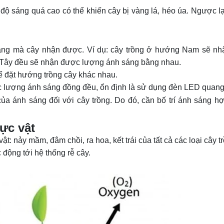
ộ sáng quá cao có thể khiến cây bị vàng lá, héo úa. Ngược l
sáng mà cây nhận được. Ví dụ: cây trồng ở hướng Nam sẽ n
 Tây đều sẽ nhận được lượng ánh sáng bằng nhau.
để đặt hướng trồng cây khác nhau.
ợc lượng ánh sáng đồng đều, ổn định là sử dụng đèn LED quan
 của ánh sáng
đối với cây trồng. Do đó, cần bố trí ánh sáng h
hực vật
ật: nảy mầm, đâm chồi, ra hoa, kết trái của tất cả các loại cây t
 động tới hệ thống rễ cây.