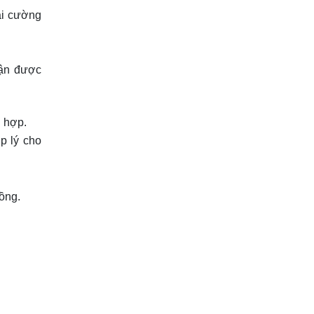
ại cường
hận được
g hợp.
ợp lý cho
rồng.