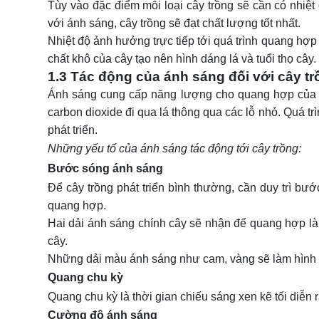
Tùy vào đặc điểm mỗi loại cây trồng sẽ cần có nhiệt
với ánh sáng, cây trồng sẽ đạt chất lượng tốt nhất.
Nhiệt độ ảnh hưởng trực tiếp tới quá trình quang hợp c
chất khô của cây tạo nên hình dáng lá và tuổi thọ cây.
1.3 Tác động của ánh sáng đối với cây t
Ánh sáng cung cấp năng lượng cho quang hợp của câ
carbon dioxide đi qua lá thông qua các lỗ nhỏ. Quá t
phát triển.
Những yếu tố của ánh sáng tác động tới cây trồng:
Bước sóng ánh sáng
Để cây trồng phát triển bình thường, cần duy trì b
quang hợp.
Hai dải ánh sáng chính cây sẽ nhận để quang hợp là 
cây.
Những dải màu ánh sáng như cam, vàng sẽ làm hình thà
Quang chu kỳ
Quang chu kỳ là thời gian chiếu sáng xen kẽ tối diễn r
Cường độ ánh sáng