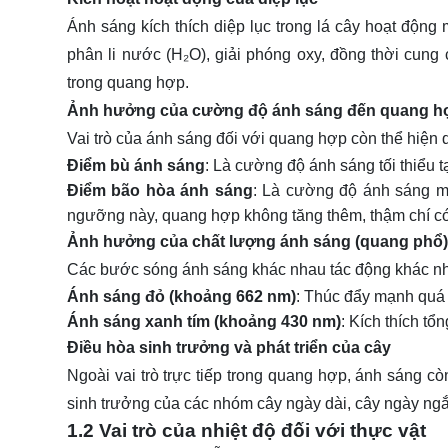
# Câu hỏi thường gặp
Ánh sáng kích thích diệp lục trong lá cây hoạt động
Câu 1: Cây thiếu ánh sáng có biểu hiện gì?
phân li nước (H₂O), giải phóng oxy, đồng thời cung 
Câu 2: Vì sao ánh sáng quá mạnh sẽ làm hiệu q
trong quang hợp.
Câu 3: Vai trò của ánh sáng trong sự phát triển v
Ảnh hưởng của cường độ ánh sáng đến quang h
Câu 4: Ánh sáng ảnh hưởng đến màu sắc và kích
Vai trò của ánh sáng đối với quang hợp còn thể hiện
Điểm bù ánh sáng
: Là cường độ ánh sáng tối thiểu
Câu 5: Tại sao ánh sáng nhân tạo có thể thay thế
Điểm bão hòa ánh sáng
: Là cường độ ánh sáng m
ngưỡng này, quang hợp không tăng thêm, thậm chí có
Ảnh hưởng của chất lượng ánh sáng (quang phổ)
Các bước sóng ánh sáng khác nhau tác động khác n
Ánh sáng đỏ (khoảng 662 nm)
: Thúc đẩy mạnh quá 
Ánh sáng xanh tím (khoảng 430 nm)
: Kích thích tổ
Điều hòa sinh trưởng và phát triển của cây
Ngoài vai trò trực tiếp trong quang hợp, ánh sáng c
sinh trưởng của các nhóm cây ngày dài, cây ngày ngắn
1.2 Vai trò của nhiệt độ đối với thực vật