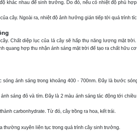
 độ khác nhau để sinh trưởng. Do đó, nếu có nhiệt độ phù hợp
ủa cây. Ngoài ra, nhiệt độ ảnh hưởng gián tiếp tới quá trình tíc
rồng
y. Chất diệp lục của lá cây sẽ hấp thụ năng lượng mặt trời.
rình quang hợp thu nhận ánh sáng mặt trời để tạo ra chất hữu c
ước sóng ánh sáng trong khoảng 400 - 700nm. Đây là bước són
ánh sáng đỏ và tím. Đây là 2 màu ánh sáng tác động tới chiều
nh carbonhydrate. Từ đó, cây trồng ra hoa, kết trái.
a thường xuyên liên tục trong quá trình cây sinh trưởng.