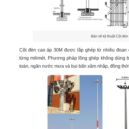
Bản vẽ kỹ thuật Cột đè
Cột đèn cao áp 30M được lắp ghép từ nhiều đoạn ố
từng milimét. Phương pháp lồng ghép không dùng bul
toàn, ngăn nước mưa và bụi bẩn xâm nhập, đồng thờ