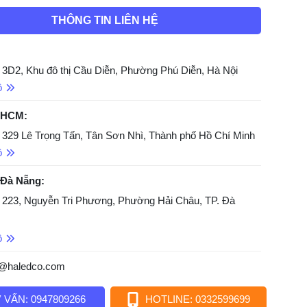
THÔNG TIN LIÊN HỆ
 3D2, Khu đô thị Cầu Diễn, Phường Phú Diễn, Hà Nội
ồ
 HCM:
 329 Lê Trọng Tấn, Tân Sơn Nhì, Thành phố Hồ Chí Minh
ồ
 Đà Nẵng:
 223, Nguyễn Tri Phương, Phường Hải Châu, TP. Đà
ồ
o@haledco.com
 VẤN: 0947809266
HOTLINE: 0332599699