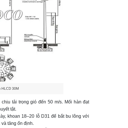
èn HLCD 30M
chịu tải trọng gió đến 50 m/s. Mối hàn đạt
yết tật.
y, khoan 18–20 lỗ D31 để bắt bu lông với
và tăng ổn định.