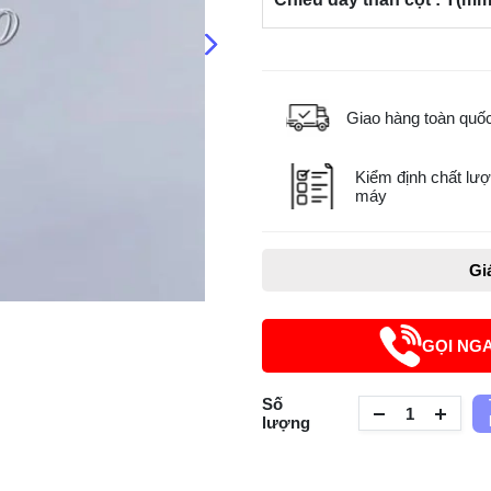
Giao hàng toàn quố
Kiểm định chất lượ
máy
Gi
GỌI NG
Số
lượng