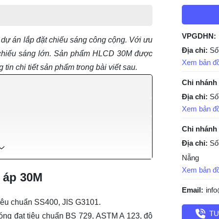
VPGDHN:
dự án lắp đặt chiếu sáng công cộng. Với ưu
Địa chỉ:
Số
u chiếu sáng lớn. Sản phẩm HLCD 30M được
Xem bản đ
in chi tiết sản phẩm trong bài viết sau.
Chi nhánh
Địa chỉ:
Số
Xem bản đ
Chi nhánh
Địa chỉ:
Số
Nẵng
Xem bản đ
o áp 30M
Email:
inf
tiêu chuẩn SS400, JIS G3101.
TƯ
óng đạt tiêu chuẩn BS 729, ASTM A 123, độ