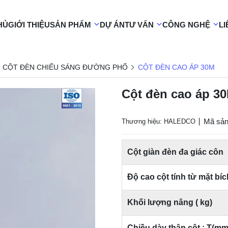
HỦ
GIỚI THIỆU
SẢN PHẨM
DỰ ÁN
TƯ VẤN
CÔNG NGHỆ
LI
CỘT ĐÈN CHIẾU SÁNG ĐƯỜNG PHỐ
CỘT ĐÈN CAO ÁP 30M
Cột đèn cao áp 3
Mã sả
Thương hiệu: HALEDCO
Cột giàn đèn đa giác côn
Độ cao cột tính từ mặt bíc
Khối lượng nâng ( kg)
Chiều dày thân cột : T(mm