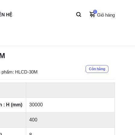
0
ÊN HỆ
Giỏ hàng
0M
Còn hàng
n phẩm: HLCD-30M
h : H (mm)
30000
400
)
8