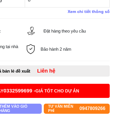
Xem chi tiết thông số
c
Đặt hàng theo yêu cầu
ng tại nhà
Bảo hành 2 năm
Liên hệ
á bản lẻ đề xuất
0332599699 -
AY
GIÁ TỐT CHO DỰ ÁN
THÊM VÀO GIỎ
TƯ VẤN MIỄN
0947809266
HÀNG
PHÍ