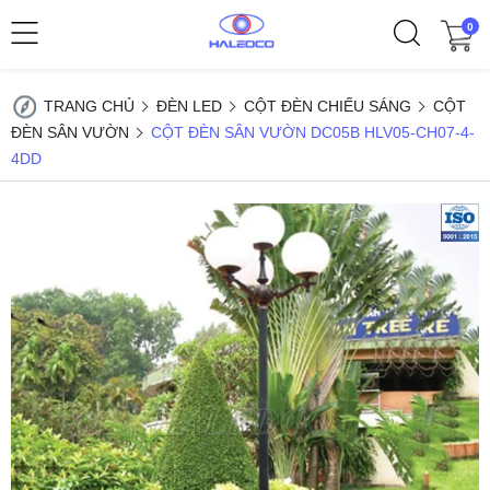
0
TRANG CHỦ
ĐÈN LED
CỘT ĐÈN CHIẾU SÁNG
CỘT
ĐÈN SÂN VƯỜN
CỘT ĐÈN SÂN VƯỜN DC05B HLV05-CH07-4-
4DD