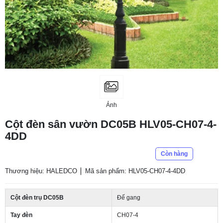
Ảnh
Cột đèn sân vườn DC05B HLV05-CH07-4-
4DD
Còn hàng
Thương hiệu: HALEDCO
Mã sản phẩm: HLV05-CH07-4-4DD
Cột đèn trụ DC05B
Đế gang
Tay đèn
CH07-4