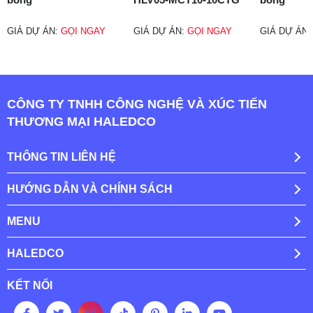
GIÁ DỰ ÁN:
GỌI NGAY
GIÁ DỰ ÁN:
GỌI NGAY
GIÁ DỰ ÁN
CÔNG TY TNHH CÔNG NGHỆ VÀ XÚC TIẾN
THƯƠNG MẠI HALEDCO
THÔNG TIN LIÊN HỆ
HƯỚNG DẪN VÀ CHÍNH SÁCH
MENU
HALEDCO
KẾT NỐI