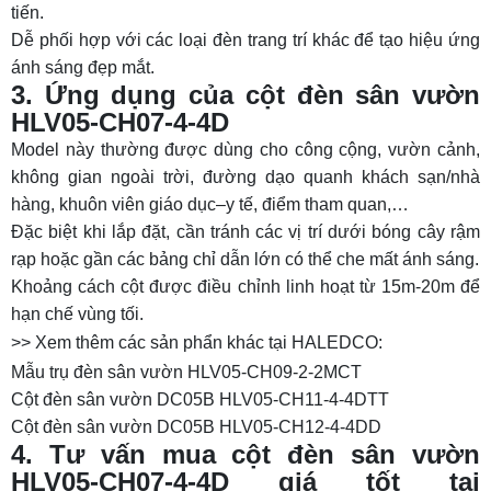
tiến.
Dễ phối hợp với các loại đèn trang trí khác để tạo hiệu ứng
ánh sáng đẹp mắt.
3. Ứng dụng của cột đèn sân vườn
HLV05-CH07-4-4D
Model này thường được dùng cho công cộng, vườn cảnh,
không gian ngoài trời, đường dạo quanh khách sạn/nhà
hàng, khuôn viên giáo dục–y tế, điểm tham quan,…
Đặc biệt khi lắp đặt, cần tránh các vị trí dưới bóng cây rậm
rạp hoặc gần các bảng chỉ dẫn lớn có thể che mất ánh sáng.
Khoảng cách cột được điều chỉnh linh hoạt từ 15m-20m để
hạn chế vùng tối.
>> Xem thêm các sản phẩn khác tại HALEDCO:
Mẫu trụ đèn sân vườn HLV05-CH09-2-2MCT
Cột đèn sân vườn DC05B HLV05-CH11-4-4DTT
Cột đèn sân vườn DC05B HLV05-CH12-4-4DD
4. Tư vấn mua cột đèn sân vườn
HLV05-CH07-4-4D giá tốt tại