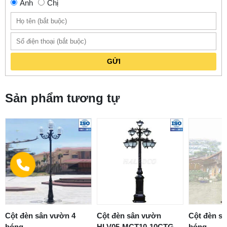
Anh
Chị
GỬI
Sản phẩm tương tự
Cột đèn sân vườn 4
Cột đèn sân vườn
Cột đèn s
bóng
HLV05-MCT10-10CTG
bóng