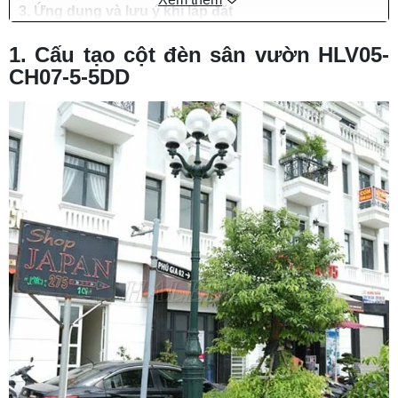
3. Ứng dụng và lưu ý khi lắp đặt
4. Mua cột đèn sân vườn HLV05-CH07-5-5DD
1. Cấu tạo cột đèn sân vườn HLV05-
giá tốt tại HALEDCO
CH07-5-5DD