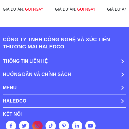
GIÁ DỰ ÁN:
GỌI NGAY
GIÁ DỰ ÁN:
GỌI NGAY
GIÁ DỰ ÁN
CÔNG TY TNHH CÔNG NGHỆ VÀ XÚC TIẾN
THƯƠNG MẠI HALEDCO
THÔNG TIN LIÊN HỆ
HƯỚNG DẪN VÀ CHÍNH SÁCH
MENU
HALEDCO
KẾT NỐI