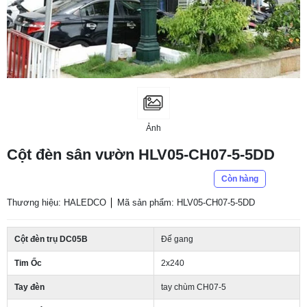
Ảnh
Cột đèn sân vườn HLV05-CH07-5-5DD
Còn hàng
Thương hiệu: HALEDCO
Mã sản phẩm: HLV05-CH07-5-5DD
Cột đèn trụ DC05B
Đế gang
Tim Ốc
2x240
Tay đèn
tay chùm CH07-5