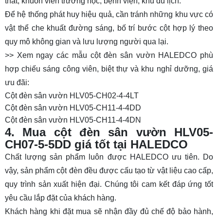
thất, khuôn viên trường học, bệnh viện, khu du lịch.
Để hệ thống phát huy hiệu quả, cần tránh những khu vực có
vật thể che khuất đường sáng, bố trí bước cột hợp lý theo
quy mô không gian và lưu lượng người qua lại.
>> Xem ngay các mẫu cột đèn sân vườn HALEDCO phù
hợp chiếu sáng công viên, biệt thự và khu nghỉ dưỡng, giá
ưu đãi:
Cột đèn sân vườn HLV05-CH02-4-4LT
Cột đèn sân vườn HLV05-CH11-4-4DD
Cột đèn sân vườn HLV05-CH11-4-4DN
4. Mua cột đèn sân vườn HLV05-
CH07-5-5DD giá tốt tại HALEDCO
Chất lượng sản phẩm luôn được HALEDCO ưu tiên. Do
vậy, sản phẩm cột đèn đều được cấu tạo từ vật liệu cao cấp,
quy trình sản xuất hiện đại. Chúng tôi cam kết đáp ứng tốt
yêu cầu lắp đặt của khách hàng.
Khách hàng khi đặt mua sẽ nhận đầy đủ chế độ bảo hành,