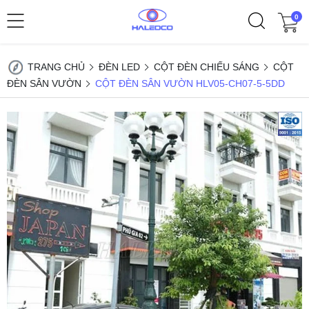
0
TRANG CHỦ
ĐÈN LED
CỘT ĐÈN CHIẾU SÁNG
CỘT
ĐÈN SÂN VƯỜN
CỘT ĐÈN SÂN VƯỜN HLV05-CH07-5-5DD