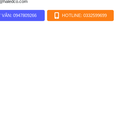
o@haledco.com
 VẤN: 0947809266
HOTLINE: 0332599699