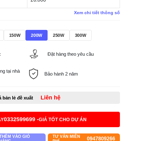
Xem chi tiết thông số
150W
200W
250W
300W
c
Đặt hàng theo yêu cầu
ng tại nhà
Bảo hành 2 năm
Liên hệ
á bản lẻ đề xuất
0332599699 -
AY
GIÁ TỐT CHO DỰ ÁN
THÊM VÀO GIỎ
TƯ VẤN MIỄN
0947809266