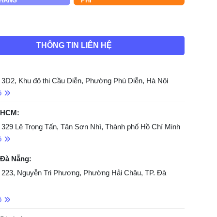
HÀNG
PHÍ
THÔNG TIN LIÊN HỆ
 3D2, Khu đô thị Cầu Diễn, Phường Phú Diễn, Hà Nội
ồ
 HCM:
 329 Lê Trọng Tấn, Tân Sơn Nhì, Thành phố Hồ Chí Minh
ồ
 Đà Nẵng:
 223, Nguyễn Tri Phương, Phường Hải Châu, TP. Đà
ồ