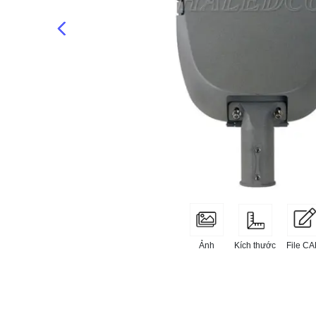
Kích thước
File C
Ảnh