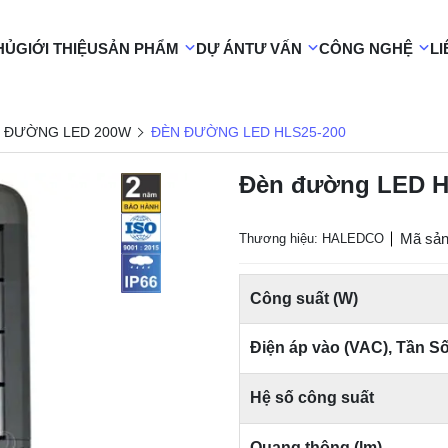
HỦ
GIỚI THIỆU
SẢN PHẨM
DỰ ÁN
TƯ VẤN
CÔNG NGHỆ
LI
 ĐƯỜNG LED 200W
ĐÈN ĐƯỜNG LED HLS25-200
Đèn đường LED H
Mã sản
Thương hiệu: HALEDCO
Công suất (W)
Điện áp vào (VAC), Tần S
Hệ số công suất
Quang thông (lm)