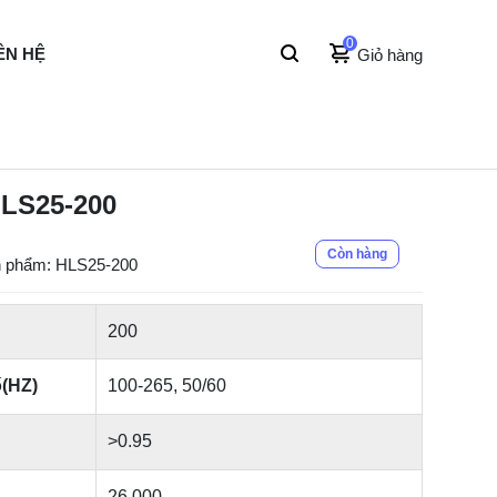
0
ÊN HỆ
Giỏ hàng
LS25-200
Còn hàng
 phẩm: HLS25-200
200
ố(HZ)
100-265, 50/60
>0.95
26.000