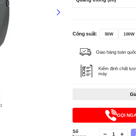
Công suất:
50W
100W
Giao hàng toàn quố
Kiểm định chất lượ
máy
Gi
AD
GỌI NG
Số