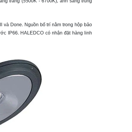
ng trắng (5500K - 6700K), ánh sáng trung
 và Done. Nguồn bố trí nằm trong hộp bảo
nước IP66. HALEDCO có nhận đặt hàng linh