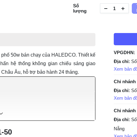
Số
lượng
VPGDHN:
 phố 50w
bán chạy của HALEDCO. Thiết kế
Địa chỉ:
Số
 nhấn hệ thống không gian chiếu sáng giao
Xem bản đ
 Châu Âu, hỗ trợ bảo hành 24 tháng.
Chi nhánh
Địa chỉ:
Số
Xem bản đ
Chi nhánh
Địa chỉ:
Số
Nẵng
1-50
Xem bản đ