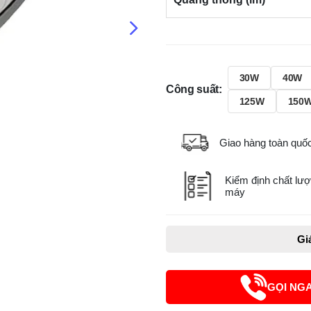
30W
40W
Công suất:
125W
150
Giao hàng toàn quố
Kiểm định chất lượ
máy
Gi
GỌI NG