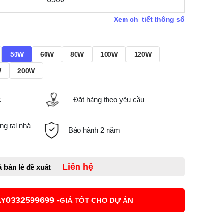
Xem chi tiết thông số
50W
60W
80W
100W
120W
W
200W
c
Đặt hàng theo yêu cầu
ng tại nhà
Bảo hành 2 năm
Liên hệ
á bản lẻ đề xuất
0332599699 -
AY
GIÁ TỐT CHO DỰ ÁN