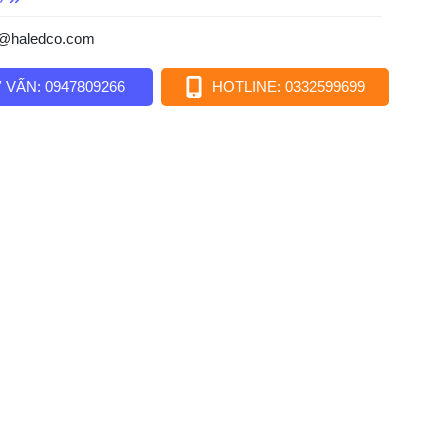
o@haledco.com
 VẤN: 0947809266
HOTLINE: 0332599699