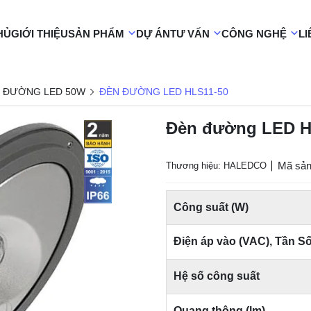
HỦ
GIỚI THIỆU
SẢN PHẨM
DỰ ÁN
TƯ VẤN
CÔNG NGHỆ
LI
 ĐƯỜNG LED 50W
ĐÈN ĐƯỜNG LED HLS11-50
Đèn đường LED H
Mã sản
Thương hiệu: HALEDCO
Công suất (W)
Điện áp vào (VAC), Tần S
Hệ số công suất
Quang thông (lm)