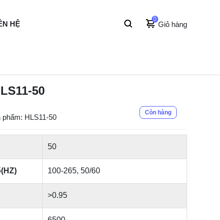
0
ÊN HỆ
Giỏ hàng
LS11-50
Còn hàng
 phẩm: HLS11-50
50
ố(HZ)
100-265, 50/60
>0.95
6500