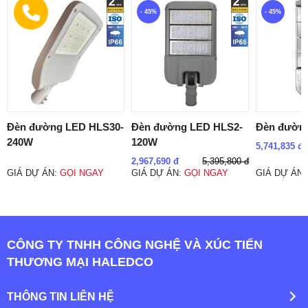
- 45%
- 45%
Đèn đường LED HLS30-
Đèn đường LED HLS2-
Đèn đườn
240W
120W
5,741,835 đ
5,395,800 đ
2,967,690 đ
GIÁ DỰ ÁN:
GỌI NGAY
GIÁ DỰ ÁN:
GỌI NGAY
GIÁ DỰ ÁN
CÔNG TY TNHH CÔNG NGHỆ VÀ XÚC TIẾN
THƯƠNG MẠI HALEDCO
THÔNG TIN LIÊN HỆ