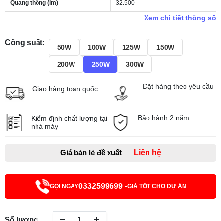
Quang thông (lm)
32.500
Xem chi tiết thông số
Công suất:
50W
100W
125W
150W
200W
250W
300W
Đặt hàng theo yêu cầu
Giao hàng toàn quốc
Bảo hành 2 năm
Kiểm định chất lượng tại
nhà máy
Giá bản lẻ đề xuất
Liên hệ
0332599699 -
GỌI NGAY
GIÁ TỐT CHO DỰ ÁN
Số lượng