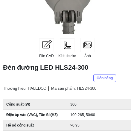
File CAD
Kích thước
Ảnh
Đèn đường LED HLS24-300
Còn hàng
Thương hiệu: HALEDCO
Mã sản phẩm: HLS24-300
Công suất (W)
300
Điện áp vào (VAC), Tần Số(HZ)
100-265, 50/60
Hệ số công suất
>0.95