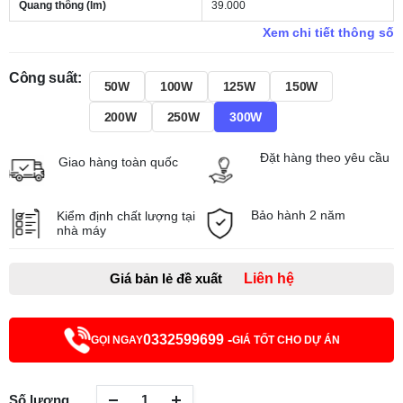
Quang thông (lm)
39.000
Xem chi tiết thông số
Công suất:
50W
100W
125W
150W
200W
250W
300W
Đặt hàng theo yêu cầu
Giao hàng toàn quốc
Bảo hành 2 năm
Kiểm định chất lượng tại
nhà máy
Giá bản lẻ đề xuất
Liên hệ
0332599699 -
GỌI NGAY
GIÁ TỐT CHO DỰ ÁN
Số lượng