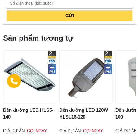
GỬI
Sản phẩm tương tự
Đèn đường LED HLS5-
Đèn đường LED 120W
Đèn đườn
140
HLSL16-120
100
GIÁ DỰ ÁN:
GỌI NGAY
GIÁ DỰ ÁN:
GỌI NGAY
GIÁ DỰ ÁN