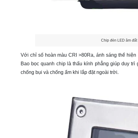
Chip đèn LED âm đấ
Với chỉ số hoàn màu CRI >80Ra, ánh sáng thể hiện r
Bao bọc quanh chip là thấu kính phẳng giúp duy trì 
chống bụi và chống ẩm khi lắp đặt ngoài trời.