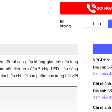
GỌI NG
Số
lượng
VPGDHN:
độ rọi cao giúp không gian trở nên lung
Địa chỉ:
Số
âm nền
tích hợp đến 5 chip LED siêu sáng
Xem bản đ
ìm hiểu chi tiết sản phẩm này trong bài viết
Chi nhánh
Địa chỉ:
Số
Xem bản đ
Chi nhánh