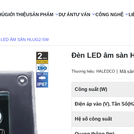
HỦ
GIỚI THIỆU
SẢN PHẨM
DỰ ÁN
TƯ VẤN
CÔNG NGHỆ
LI
 LED ÂM SÀN HLUG2-5W
Đèn LED âm sàn
Mã sả
Thương hiệu: HALEDCO
Công suất (W)
Điện áp vào (V), Tần Số(H
Hệ số công suất
Quang thông (lm)