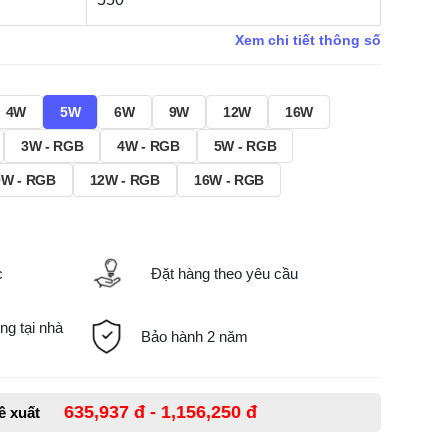
Xem chi tiết thông số
4W
5W
6W
9W
12W
16W
3W - RGB
4W - RGB
5W - RGB
9W - RGB
12W - RGB
16W - RGB
c
Đặt hàng theo yêu cầu
ng tại nhà
Bảo hành 2 năm
635,937 đ - 1,156,250 đ
đề xuất