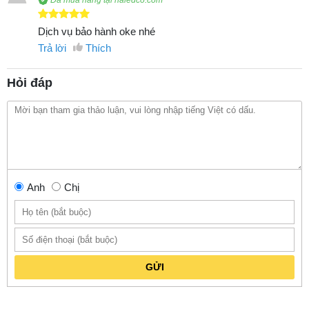
Đã mua hàng tại haledco.com
Dịch vụ bảo hành oke nhé
Trả lời
Thích
Hỏi đáp
Anh
Chị
GỬI