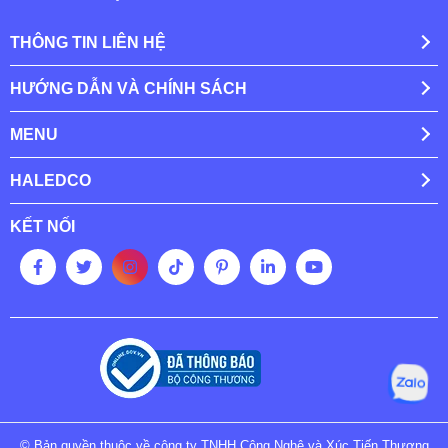
THÔNG TIN LIÊN HỆ
HƯỚNG DẪN VÀ CHÍNH SÁCH
MENU
HALEDCO
KẾT NỐI
© Bản quyền thuộc về công ty TNHH Công Nghệ và Xúc Tiến Thương