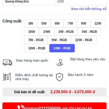
Quang thông (lm)
1200
Xem chi tiết thông số
Công suất:
3W
5W
6W
7W
9W
12W
18W
24W
3W - RGB
5W - RGB
7W - RGB
9W - RGB
12W - RGB
18W - RGB
24W - RGB
Đặt hàng theo yêu cầu
Giao hàng toàn quốc
Bảo hành 2 năm
Kiểm định chất lượng tại
nhà máy
Giá bản lẻ đề xuất
2,238,500 đ - 4,070,000 đ
0332599699 -
GỌI NGAY
GIÁ TỐT CHO DỰ ÁN