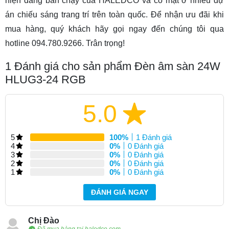
hiện đang bán chạy của HALEDCO và có mặt ở nhiều dự
án chiếu sáng trang trí trên toàn quốc. Để nhận ưu đãi khi
mua hàng, quý khách hãy gọi ngay đến chúng tôi qua
hotline 094.780.9266. Trân trọng!
1
Đánh giá cho sản phẩm Đèn âm sàn 24W
HLUG3-24 RGB
5.0
5
100%
1 Đánh giá
4
0%
0 Đánh giá
3
0%
0 Đánh giá
2
0%
0 Đánh giá
1
0%
0 Đánh giá
ĐÁNH GIÁ NGAY
Chị Đào