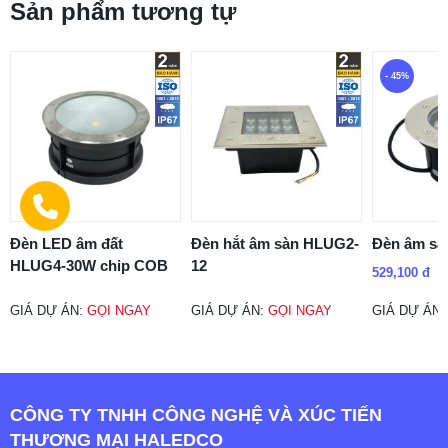
Sản phẩm tương tự
- 45%
Đèn LED âm đất
Đèn hắt âm sàn HLUG2-
Đèn âm s
HLUG4-30W chip COB
12
529,100 đ
GIÁ DỰ ÁN:
GỌI NGAY
GIÁ DỰ ÁN:
GỌI NGAY
GIÁ DỰ ÁN
CÔNG TY TNHH CÔNG NGHỆ VÀ XÚC TIẾN
THƯƠNG MẠI HALEDCO