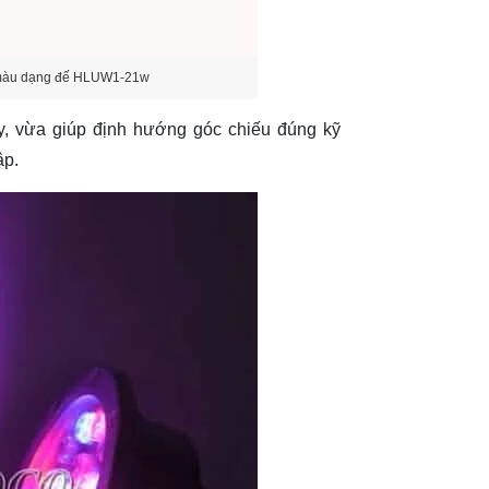
 màu dạng đế HLUW1-21w
y, vừa giúp định hướng góc chiếu đúng kỹ
ập.