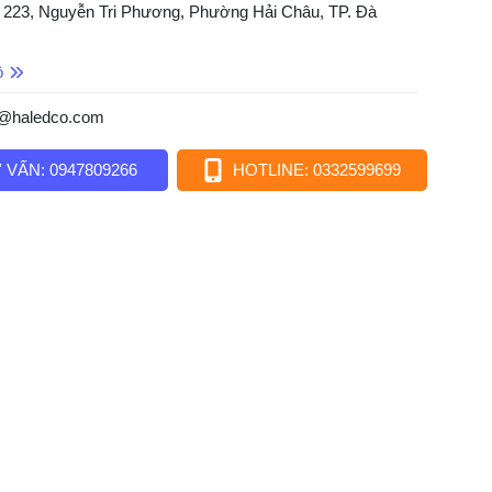
 223, Nguyễn Tri Phương, Phường Hải Châu, TP. Đà
ồ
o@haledco.com
 VẤN: 0947809266
HOTLINE: 0332599699