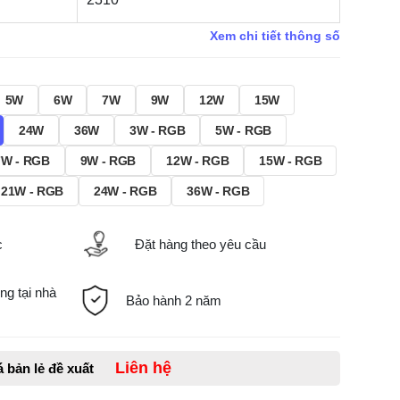
Xem chi tiết thông số
5W
6W
7W
9W
12W
15W
24W
36W
3W - RGB
5W - RGB
7W - RGB
9W - RGB
12W - RGB
15W - RGB
21W - RGB
24W - RGB
36W - RGB
c
Đặt hàng theo yêu cầu
ng tại nhà
Bảo hành 2 năm
Liên hệ
á bản lẻ đề xuất