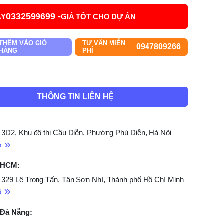
0332599699 -
AY
GIÁ TỐT CHO DỰ ÁN
THÊM VÀO GIỎ
TƯ VẤN MIỄN
0947809266
HÀNG
PHÍ
THÔNG TIN LIÊN HỆ
 3D2, Khu đô thị Cầu Diễn, Phường Phú Diễn, Hà Nội
ồ
 HCM:
 329 Lê Trọng Tấn, Tân Sơn Nhì, Thành phố Hồ Chí Minh
ồ
 Đà Nẵng: