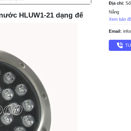
Địa chỉ:
Số
Nẵng
m nước HLUW1-21 dạng đế
Xem bản đ
Email:
inf
TƯ