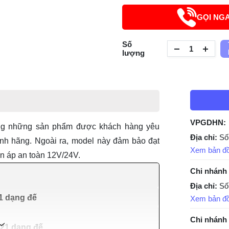
GỌI NG
Số
lượng
VPGDHN:
ng những sản phẩm được khách hàng yêu
Địa chỉ:
Số
ính hãng. Ngoài ra, model này đảm bảo đạt
Xem bản đ
ện áp an toàn 12V/24V.
Chi nhánh
Địa chỉ:
Số
1 dạng đế
Xem bản đ
Chi nhánh
21 dạng đế