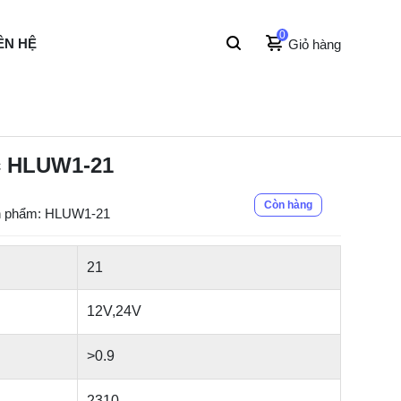
0
ÊN HỆ
Giỏ hàng
c HLUW1-21
Còn hàng
n phẩm: HLUW1-21
21
12V,24V
>0.9
2310