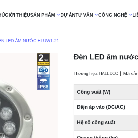
HỦ
GIỚI THIỆU
SẢN PHẨM
DỰ ÁN
TƯ VẤN
CÔNG NGHỆ
LI
ÈN LED ÂM NƯỚC HLUW1-21
Đèn LED âm nướ
Mã sả
Thương hiệu: HALEDCO
Công suất (W)
Điện áp vào (DC/AC)
Hệ số công suất
Quang thông (lm)