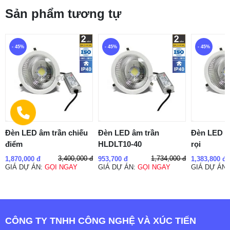
Sản phẩm tương tự
- 45%
- 45%
- 45%
Đèn LED âm trần chiếu
Đèn LED âm trần
Đèn LED â
điểm
HLDLT10-40
rọi
3,400,000 đ
1,734,000 đ
1,870,000 đ
953,700 đ
1,383,800 đ
GIÁ DỰ ÁN:
GỌI NGAY
GIÁ DỰ ÁN:
GỌI NGAY
GIÁ DỰ ÁN
CÔNG TY TNHH CÔNG NGHỆ VÀ XÚC TIẾN