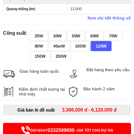
Quang thông (lm)
12.000
Xem chi tiết thông số
Công suất:
25W
30W
50W
60W
70W
80W
40wW
100W
120W
150W
200W
Đặt hàng theo yêu cầu
Giao hàng toàn quốc
Bảo hành 2 năm
Kiểm định chất lượng tại
nhà máy
Giá bản lẻ đề xuất
3,366,000 đ - 6,120,000 đ
0332599699 -
GỌI NGAY
GIÁ TỐT CHO DỰ ÁN