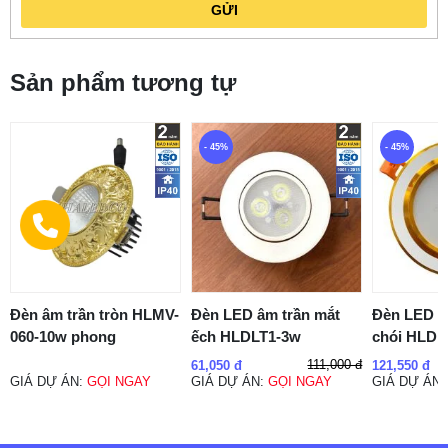
GỬI
Sản phẩm tương tự
- 45%
- 45%
Đèn âm trần tròn HLMV-
Đèn LED âm trần mắt
Đèn LED â
060-10w phong
ếch HLDLT1-3w
chói HLDL
111,000 đ
61,050 đ
121,550 đ
GIÁ DỰ ÁN:
GỌI NGAY
GIÁ DỰ ÁN:
GỌI NGAY
GIÁ DỰ ÁN