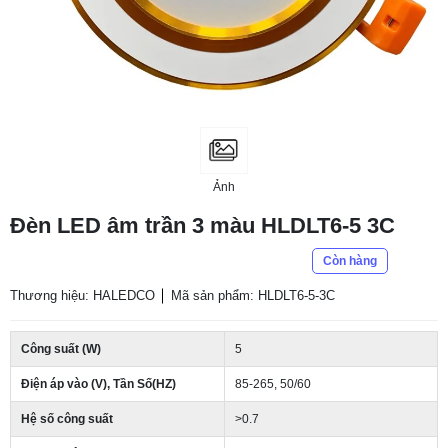
Ảnh
Đèn LED âm trần 3 màu HLDLT6-5 3C
Còn hàng
Thương hiệu: HALEDCO
Mã sản phẩm: HLDLT6-5-3C
Công suất (W)
5
Điện áp vào (V), Tần Số(HZ)
85-265, 50/60
Hệ số công suất
>0.7