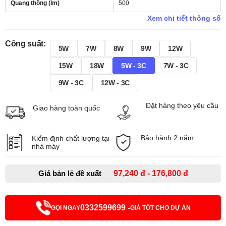
Quang thông (lm)
500
Xem chi tiết thông số
Công suất:
5W
7W
8W
9W
12W
15W
18W
5W - 3C
7W - 3C
9W - 3C
12W - 3C
Đặt hàng theo yêu cầu
Giao hàng toàn quốc
Bảo hành 2 năm
Kiểm định chất lượng tại
nhà máy
Giá bản lẻ đề xuất
97,240 đ - 176,800 đ
0332599699 -
GỌI NGAY
GIÁ TỐT CHO DỰ ÁN