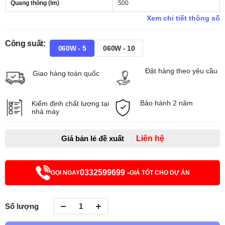
Quang thông (lm)
500
Xem chi tiết thông số
Công suất:
060W - 5
060W - 10
Đặt hàng theo yêu cầu
Giao hàng toàn quốc
Bảo hành 2 năm
Kiểm định chất lượng tại
nhà máy
Giá bản lẻ đề xuất
Liên hệ
0332599699 -
GỌI NGAY
GIÁ TỐT CHO DỰ ÁN
Số lượng