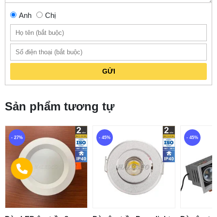
Anh
Chị
GỬI
Sản phẩm tương tự
- 27%
- 45%
- 45%