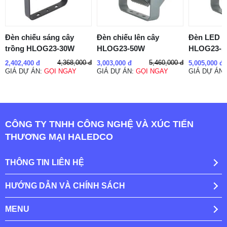
Đèn chiếu sáng cây
Đèn chiếu lên cây
Đèn LED c
trồng HLOG23-30W
HLOG23-50W
HLOG23-1
4,368,000 đ
5,460,000 đ
2,402,400 đ
3,003,000 đ
5,005,000 đ
GIÁ DỰ ÁN:
GỌI NGAY
GIÁ DỰ ÁN:
GỌI NGAY
GIÁ DỰ ÁN
CÔNG TY TNHH CÔNG NGHỆ VÀ XÚC TIẾN
THƯƠNG MẠI HALEDCO
THÔNG TIN LIÊN HỆ
HƯỚNG DẪN VÀ CHÍNH SÁCH
MENU