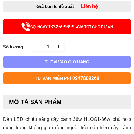
Giá bản lẻ đề xuất
Liên hệ
0332599699 -
GỌI NGAY
GIÁ TỐT CHO DỰ ÁN
Số lượng
THÊM VÀO GIỎ HÀNG
0947809266
TƯ VẤN MIỄN PHÍ
MÔ TẢ SẢN PHẨM
Đèn LED chiếu sáng cây xanh 36w HLOG1-36w phù hợp
dùng trong không gian rộng ngoài trời có nhiều cây cảnh