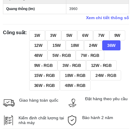
Quang thông (lm)
3960
Xem chi tiết thông số
Công suất:
1W
3W
5W
6W
7W
9W
12W
15W
18W
24W
36W
48W
5W - RGB
7W - RGB
9W - RGB
3W - RGB
12W - RGB
15W - RGB
18W - RGB
24W - RGB
36W - RGB
48W - RGB
Đặt hàng theo yêu cầu
Giao hàng toàn quốc
Bảo hành 2 năm
Kiểm định chất lượng tại
nhà máy