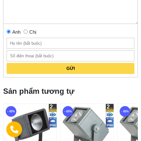
Anh
Chị
GỬI
Sản phẩm tương tự
- 45%
- 45%
- 45%