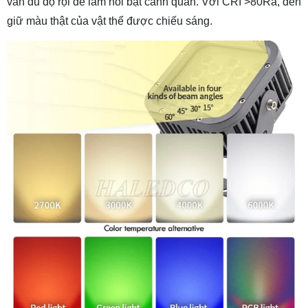
vẫn đủ độ rọi để làm nổi bật cảnh quan. Với CRI >80Ra, đèn
giữ màu thật của vật thể được chiếu sáng.