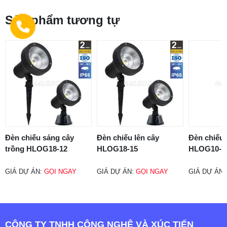
Sản phẩm tương tự
Đèn chiếu sáng cây
Đèn chiếu lên cây
Đèn chiếu 
trồng HLOG18-12
HLOG18-15
HLOG10-7
GIÁ DỰ ÁN:
GỌI NGAY
GIÁ DỰ ÁN:
GỌI NGAY
GIÁ DỰ ÁN
CÔNG TY TNHH CÔNG NGHỆ VÀ XÚC TIẾN