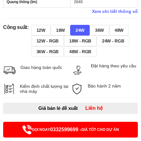
Quang thông (lm)
2640
Xem chi tiết thông số
Công suất:
12W
18W
24W
36W
48W
12W - RGB
18W - RGB
24W - RGB
36W - RGB
48W - RGB
Đặt hàng theo yêu cầu
Giao hàng toàn quốc
Bảo hành 2 năm
Kiểm định chất lượng tại
nhà máy
Giá bản lẻ đề xuất
Liên hệ
0332599699 -
GỌI NGAY
GIÁ TỐT CHO DỰ ÁN