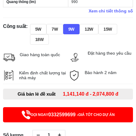
Quang thông (lm)
990
Xem chi tiết thông số
Công suất:
5W
7W
9W
12W
15W
18W
Đặt hàng theo yêu cầu
Giao hàng toàn quốc
Bảo hành 2 năm
Kiểm định chất lượng tại
nhà máy
Giá bản lẻ đề xuất
1,141,140 đ - 2,074,800 đ
0332599699 -
GỌI NGAY
GIÁ TỐT CHO DỰ ÁN
Số lượng