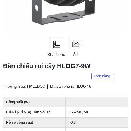
Kích thước
Ảnh
Đèn chiếu rọi cây HLOG7-9W
Còn hàng
Thương hiệu: HALEDCO
Mã sản phẩm: HLOG7-9
Công suất (W)
9
Điện áp vào (V), Tần Số(HZ)
165-240, 50
Hệ số công suất
>0.9