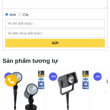
Anh
Chị
GỬI
Sản phẩm tương tự
- 57%
- 45%
- 45%