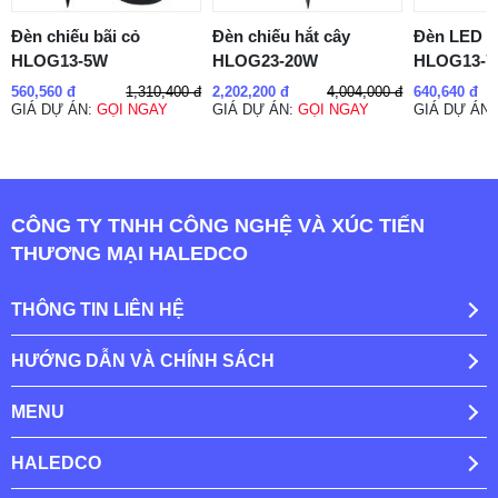
Đèn chiếu bãi cỏ
Đèn chiếu hắt cây
Đèn LED c
HLOG13-5W
HLOG23-20W
HLOG13-
1,310,400 đ
4,004,000 đ
560,560 đ
2,202,200 đ
640,640 đ
GIÁ DỰ ÁN:
GỌI NGAY
GIÁ DỰ ÁN:
GỌI NGAY
GIÁ DỰ ÁN
CÔNG TY TNHH CÔNG NGHỆ VÀ XÚC TIẾN
THƯƠNG MẠI HALEDCO
THÔNG TIN LIÊN HỆ
HƯỚNG DẪN VÀ CHÍNH SÁCH
MENU
HALEDCO