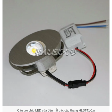
Cấu tạo chip LED của đèn hắt bậc cầu thang HLST41-1w