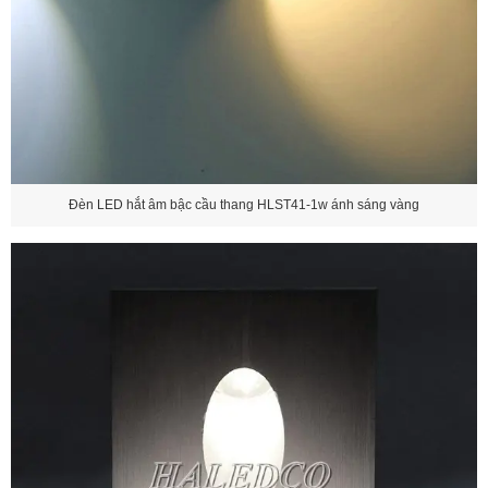
Đèn LED hắt âm bậc cầu thang HLST41-1w ánh sáng vàng