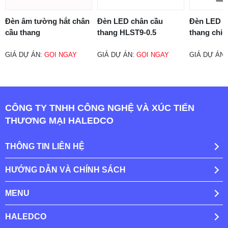
Đèn âm tường hắt chân
Đèn LED chân cầu
Đèn LED c
cầu thang
thang HLST9-0.5
thang chiế
GIÁ DỰ ÁN:
GỌI NGAY
GIÁ DỰ ÁN:
GỌI NGAY
GIÁ DỰ ÁN
CÔNG TY TNHH CÔNG NGHỆ VÀ XÚC TIẾN
THƯƠNG MẠI HALEDCO
THÔNG TIN LIÊN HỆ
HƯỚNG DẪN VÀ CHÍNH SÁCH
MENU
HALEDCO