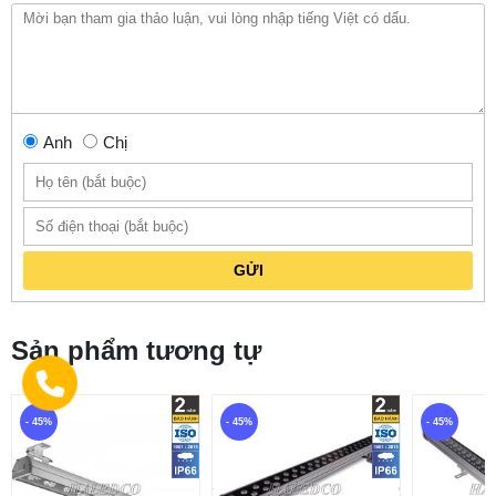
Anh
Chị
GỬI
Sản phẩm tương tự
- 45%
- 45%
- 45%