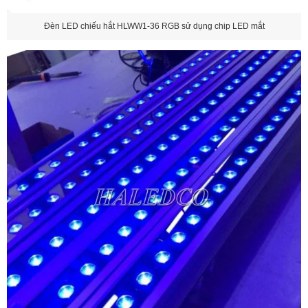
Đèn LED chiếu hắt HLWW1-36 RGB sử dụng chip LED mắt