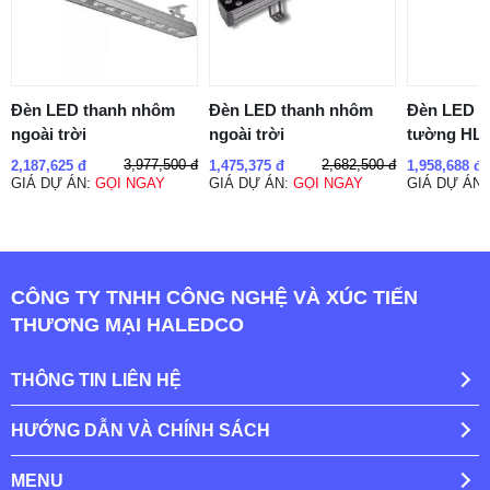
Đèn LED thanh nhôm
Đèn LED thanh nhôm
Đèn LED t
ngoài trời
ngoài trời
tường HL
3,977,500 đ
2,682,500 đ
2,187,625 đ
1,475,375 đ
1,958,688 đ
GIÁ DỰ ÁN:
GỌI NGAY
GIÁ DỰ ÁN:
GỌI NGAY
GIÁ DỰ ÁN
CÔNG TY TNHH CÔNG NGHỆ VÀ XÚC TIẾN
THƯƠNG MẠI HALEDCO
THÔNG TIN LIÊN HỆ
HƯỚNG DẪN VÀ CHÍNH SÁCH
MENU