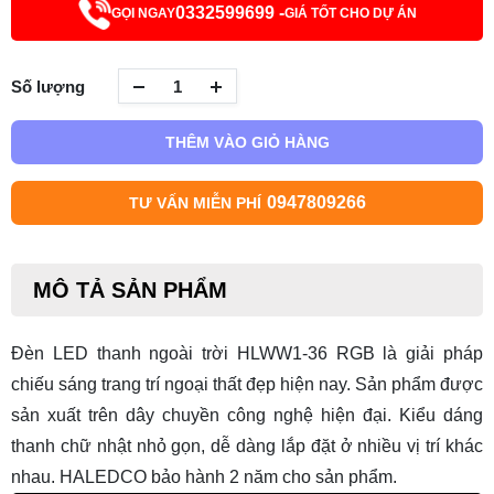
0332599699 -
GỌI NGAY
GIÁ TỐT CHO DỰ ÁN
Số lượng
THÊM VÀO GIỎ HÀNG
0947809266
TƯ VẤN MIỄN PHÍ
MÔ TẢ SẢN PHẨM
Đèn LED thanh ngoài trời HLWW1-36 RGB
là giải pháp
chiếu sáng trang trí ngoại thất đẹp hiện nay. Sản phẩm được
sản xuất trên dây chuyền công nghệ hiện đại. Kiểu dáng
thanh chữ nhật nhỏ gọn, dễ dàng lắp đặt ở nhiều vị trí khác
nhau. HALEDCO bảo hành 2 năm cho sản phẩm.