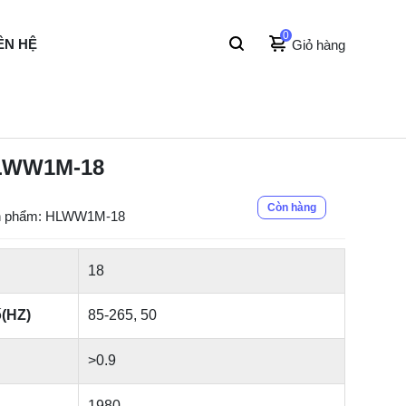
0
ÊN HỆ
Giỏ hàng
HLWW1M-18
Còn hàng
n phẩm: HLWW1M-18
18
ố(HZ)
85-265, 50
>0.9
1980