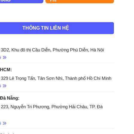
HÀNG
PHÍ
THÔNG TIN LIÊN HỆ
 3D2, Khu đô thị Cầu Diễn, Phường Phú Diễn, Hà Nội
ồ
 HCM:
 329 Lê Trọng Tấn, Tân Sơn Nhì, Thành phố Hồ Chí Minh
ồ
 Đà Nẵng:
 223, Nguyễn Tri Phương, Phường Hải Châu, TP. Đà
ồ