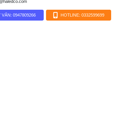
o@haledco.com
 VẤN: 0947809266
HOTLINE: 0332599699