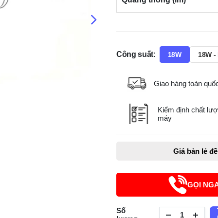
Công suất:
18W
18W -
Giao hàng toàn quố
Kiểm định chất lượ
máy
Giá bản lẻ đ
GỌI NG
Số