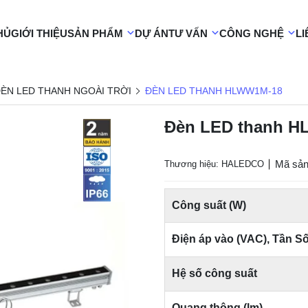
HỦ
GIỚI THIỆU
SẢN PHẨM
DỰ ÁN
TƯ VẤN
CÔNG NGHỆ
LI
ÈN LED THANH NGOÀI TRỜI
ĐÈN LED THANH HLWW1M-18
Đèn LED thanh 
Mã sả
Thương hiệu: HALEDCO
Công suất (W)
Điện áp vào (VAC), Tần S
Hệ số công suất
Quang thông (lm)