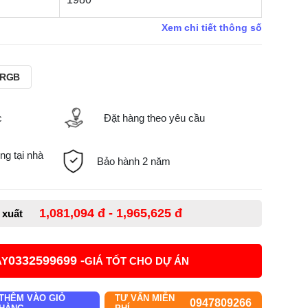
Xem chi tiết thông số
 RGB
c
Đặt hàng theo yêu cầu
ng tại nhà
Bảo hành 2 năm
1,081,094 đ - 1,965,625 đ
ề xuất
0332599699 -
AY
GIÁ TỐT CHO DỰ ÁN
THÊM VÀO GIỎ
TƯ VẤN MIỄN
0947809266