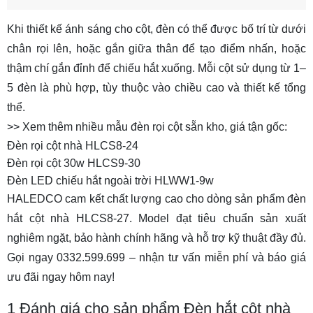
Khi thiết kế ánh sáng cho cột, đèn có thể được bố trí từ dưới
chân rọi lên, hoặc gắn giữa thân để tạo điểm nhấn, hoặc
thậm chí gắn đỉnh để chiếu hắt xuống. Mỗi cột sử dụng từ 1–
5 đèn là phù hợp, tùy thuộc vào chiều cao và thiết kế tổng
thể.
>> Xem thêm nhiều mẫu đèn rọi cột sẵn kho, giá tận gốc:
Đèn rọi cột nhà HLCS8-24
Đèn rọi cột 30w HLCS9-30
Đèn LED chiếu hắt ngoài trời HLWW1-9w
HALEDCO cam kết chất lượng cao cho dòng sản phẩm đèn
hắt cột nhà HLCS8-27. Model đạt tiêu chuẩn sản xuất
nghiêm ngặt, bảo hành chính hãng và hỗ trợ kỹ thuật đầy đủ.
Gọi ngay 0332.599.699 – nhận tư vấn miễn phí và báo giá
ưu đãi ngay hôm nay!
1
Đánh giá cho sản phẩm Đèn hắt cột nhà