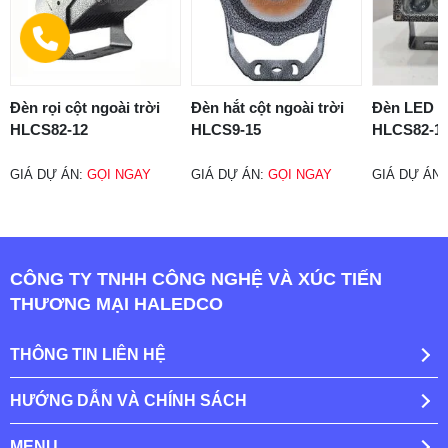
Đèn rọi cột ngoài trời
Đèn hắt cột ngoài trời
Đèn LED h
HLCS82-12
HLCS9-15
HLCS82-1
GIÁ DỰ ÁN:
GỌI NGAY
GIÁ DỰ ÁN:
GỌI NGAY
GIÁ DỰ ÁN
CÔNG TY TNHH CÔNG NGHỆ VÀ XÚC TIẾN
THƯƠNG MẠI HALEDCO
THÔNG TIN LIÊN HỆ
HƯỚNG DẪN VÀ CHÍNH SÁCH
MENU