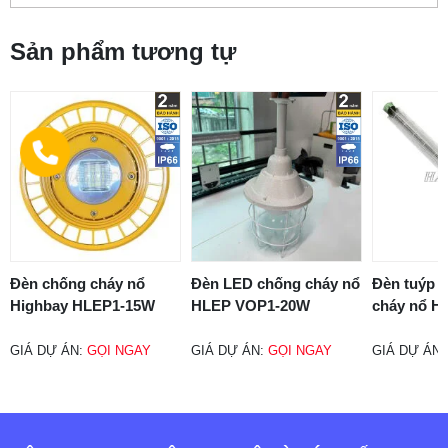
Sản phẩm tương tự
Đèn chống cháy nổ
Đèn LED chống cháy nổ
Đèn tuýp 
Highbay HLEP1-15W
HLEP VOP1-20W
cháy nổ H
GIÁ DỰ ÁN:
GỌI NGAY
GIÁ DỰ ÁN:
GỌI NGAY
GIÁ DỰ ÁN