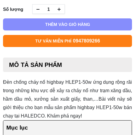
Số lượng
THÊM VÀO GIỎ HÀNG
0947809266
TƯ VẤN MIỄN PHÍ
MÔ TẢ SẢN PHẨM
Đèn chống cháy nổ highbay HLEP1-50w ứng dụng rộng rãi
trong những khu vực dễ xảy ra cháy nổ như trạm xăng dầu,
hầm dầu mỏ, xưởng sản xuất giấy, than,…Bài viết này sẽ
giới thiệu cho bạn mẫu sản phẩm highbay HLEP1-50w bán
chạy tại HALEDCO. Khám phá ngay!
Mục lục