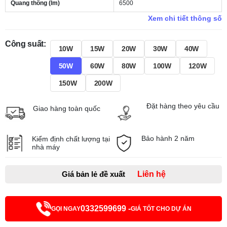
Quang thông (lm)
6500
Xem chi tiết thông số
Công suất:
10W
15W
20W
30W
40W
50W
60W
80W
100W
120W
150W
200W
Đặt hàng theo yêu cầu
Giao hàng toàn quốc
Bảo hành 2 năm
Kiểm định chất lượng tại
nhà máy
Giá bản lẻ đề xuất
Liên hệ
0332599699 -
GỌI NGAY
GIÁ TỐT CHO DỰ ÁN