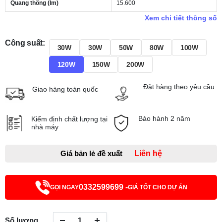
Quang thông (lm)
15.600
Xem chi tiết thông số
Công suất:
30W
30W
50W
80W
100W
120W
150W
200W
Đặt hàng theo yêu cầu
Giao hàng toàn quốc
Bảo hành 2 năm
Kiểm định chất lượng tại
nhà máy
Giá bản lẻ đề xuất
Liên hệ
0332599699 -
GỌI NGAY
GIÁ TỐT CHO DỰ ÁN
Số lượng