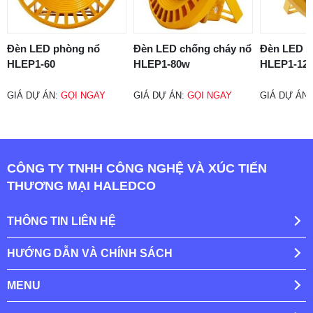
Đèn LED phòng nổ
Đèn LED chống cháy nổ
Đèn LED c
HLEP1-60
HLEP1-80w
HLEP1-12
GIÁ DỰ ÁN:
GỌI NGAY
GIÁ DỰ ÁN:
GỌI NGAY
GIÁ DỰ ÁN
CÔNG TY TNHH CÔNG NGHỆ VÀ XÚC TIẾN
THƯƠNG MẠI HALEDCO
THÔNG TIN LIÊN HỆ
HƯỚNG DẪN VÀ CHÍNH SÁCH
MENU