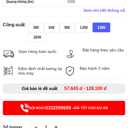
Quang thông (lm)
1500
Xem chi tiết thông số
Công suất:
3W
6W
9W
12W
15W
18W
Đặt hàng theo yêu cầu
Giao hàng toàn quốc
Bảo hành 2 năm
Kiểm định chất lượng tại
nhà máy
Giá bản lẻ đề xuất
57,645 đ - 128,100 đ
0332599699 -
GỌI NGAY
GIÁ TỐT CHO DỰ ÁN
Số lượng