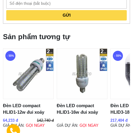
GỬI
Sản phẩm tương tự
- 55%
- 55%
Đèn LED compact
Đèn LED compact
Đèn LED b
HLID1-12w đui xoáy
HLID1-16w đui xoáy
HLID3-18
142,740 đ
64,233 đ
217,404 đ
GIÁ DỰ ÁN:
GỌI NGAY
GIÁ DỰ ÁN:
GỌI NGAY
GIÁ DỰ ÁN